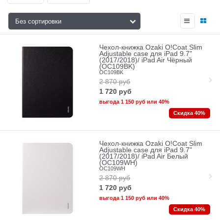
Чехол-книжка Ozaki O!Coat Slim
Adjustable case для iPad 9.7"
(2017/2018)/ iPad Air Чёрный
(OC109BK)
OC109BK
2 870
руб
1 720
руб
выгода
1 150 руб
или
40%
Скидка 40%
Чехол-книжка Ozaki O!Coat Slim
Adjustable case для iPad 9.7"
(2017/2018)/ iPad Air Белый
(OC109WH)
OC109WH
2 870
руб
1 720
руб
выгода
1 150 руб
или
40%
Скидка 40%