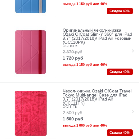
выгода
1 150 руб
или
40%
Скидка 40%
Оригинальный чехол-книжка
Ozaki O!Coat Slim-Y 360° для iPad
9.7" (2017/2018)/ iPad Air Розовый
(OC110PK)
OC110PK
2 870
руб
1 720
руб
выгода
1 150 руб
или
40%
Скидка 40%
Чехол-книжка Ozaki O!Coat Travel
Tokyo Multi-angel Сase для iPad
9.7" (2017/2018)/ iPad Air
(OC111TK)
OC111TK
2 500
руб
1 500
руб
выгода
1 000 руб
или
40%
Скидка 40%