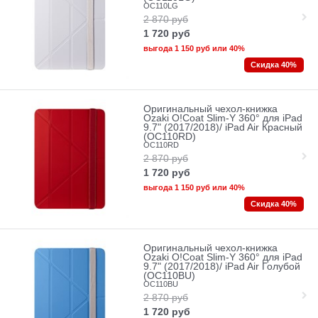
OC110LG
2 870
руб
1 720
руб
выгода
1 150 руб
или
40%
Скидка 40%
Оригинальный чехол-книжка
Ozaki O!Coat Slim-Y 360° для iPad
9.7" (2017/2018)/ iPad Air Красный
(OC110RD)
OC110RD
2 870
руб
1 720
руб
выгода
1 150 руб
или
40%
Скидка 40%
Оригинальный чехол-книжка
Ozaki O!Coat Slim-Y 360° для iPad
9.7" (2017/2018)/ iPad Air Голубой
(OC110BU)
OC110BU
2 870
руб
1 720
руб