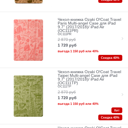
Чехол-книжка Ozaki O!Coat Travel
Paris Multi-angel Сase для iPad
9.7" (2017/2018)/ iPad Air
(OC111PR)
OC111PR
2 870
руб
1 720
руб
выгода
1 150 руб
или
40%
Скидка 40%
Чехол-книжка Ozaki O!Coat Travel
Taipei Multi-angel Сase для iPad
9.7" (2017/2018)/ iPad Air
(OC111TP)
OC111TP
2 870
руб
1 720
руб
выгода
1 150 руб
или
40%
Хит
Скидка 40%