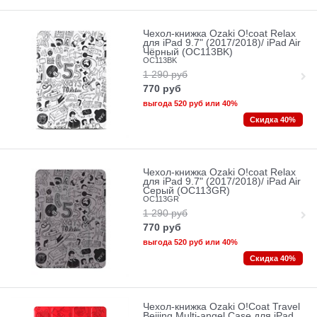
Чехол-книжка Ozaki O!coat Relax
для iPad 9.7" (2017/2018)/ iPad Air
Чёрный (OC113BK)
OC113BK
1 290
руб
770
руб
выгода
520 руб
или
40%
Скидка 40%
Чехол-книжка Ozaki O!coat Relax
для iPad 9.7" (2017/2018)/ iPad Air
Серый (OC113GR)
OC113GR
1 290
руб
770
руб
выгода
520 руб
или
40%
Скидка 40%
Чехол-книжка Ozaki O!Coat Travel
Beijing Multi-angel Сase для iPad