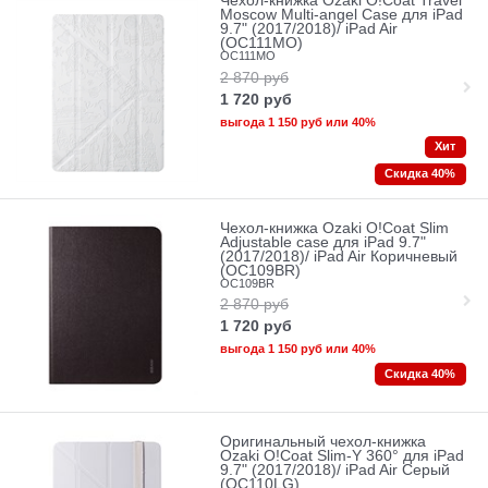
Чехол-книжка Ozaki O!Coat Travel
Moscow Multi-angel Сase для iPad
9.7" (2017/2018)/ iPad Air
(OC111MO)
OC111MO
2 870
руб
1 720
руб
выгода
1 150 руб
или
40%
Хит
Скидка 40%
Чехол-книжка Ozaki O!Coat Slim
Adjustable case для iPad 9.7"
(2017/2018)/ iPad Air Коричневый
(OC109BR)
OC109BR
2 870
руб
1 720
руб
выгода
1 150 руб
или
40%
Скидка 40%
Оригинальный чехол-книжка
Ozaki O!Coat Slim-Y 360° для iPad
9.7" (2017/2018)/ iPad Air Серый
(OC110LG)