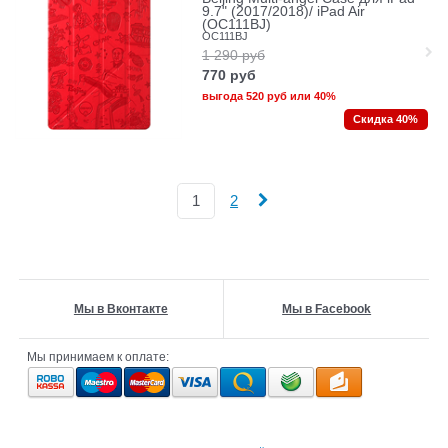
9.7" (2017/2018)/ iPad Air
(OC111BJ)
OC111BJ
1 290
руб
770
руб
выгода
520 руб
или
40%
Скидка 40%
1
2
Мы в Вконтакте
Мы в Facebook
Мы принимаем к оплате: