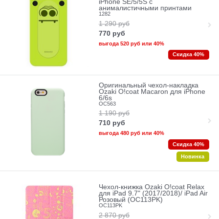
iPhone SE/5/5S с
анималистичными принтами
1282
1 290
руб
770
руб
выгода
520 руб
или
40%
Скидка 40%
Оригинальный чехол-накладка
Ozaki O!coat Macaron для iPhone
6/6s
OC563
1 190
руб
710
руб
выгода
480 руб
или
40%
Скидка 40%
Новинка
Чехол-книжка Ozaki O!coat Relax
для iPad 9.7" (2017/2018)/ iPad Air
Розовый (OC113PK)
OC113PK
2 870
руб