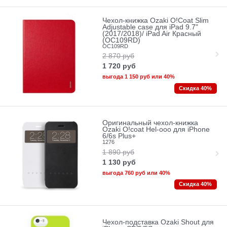
Чехол-книжка Ozaki O!Coat Slim
Adjustable case для iPad 9.7"
(2017/2018)/ iPad Air Красный
(OC109RD)
OC109RD
2 870
руб
1 720
руб
выгода
1 150 руб
или
40%
Скидка 40%
Оригинальный чехол-книжка
Ozaki O!coat Hel-ooo для iPhone
6/6s Plus+
1276
1 890
руб
1 130
руб
выгода
760 руб
или
40%
Скидка 40%
Чехол-подставка Ozaki Shout для