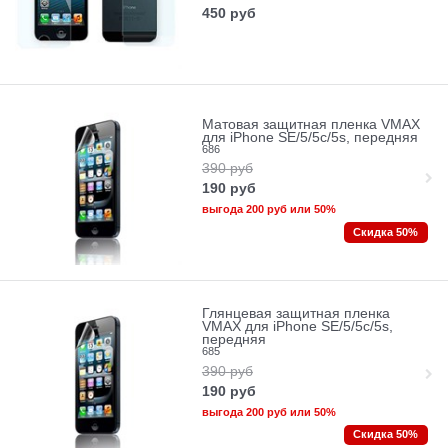
450
руб
Матовая защитная пленка VMAX
для iPhone SE/5/5c/5s, передняя
686
390
руб
190
руб
выгода
200 руб
или
50%
Скидка 50%
Глянцевая защитная пленка
VMAX для iPhone SE/5/5c/5s,
передняя
685
390
руб
190
руб
выгода
200 руб
или
50%
Скидка 50%