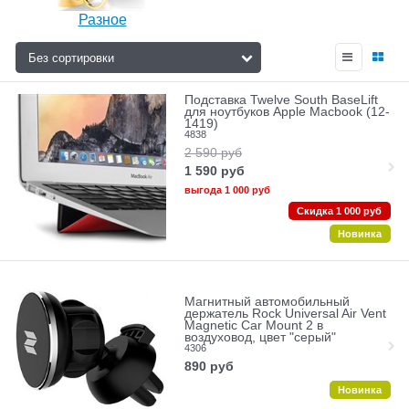
Разное
Подставка Twelve South BaseLift
для ноутбуков Apple Macbook (12-
1419)
4838
2 590
руб
1 590
руб
выгода
1 000 руб
Скидка 1 000 руб
Новинка
Магнитный автомобильный
держатель Rock Universal Air Vent
Magnetic Car Mount 2 в
воздуховод, цвет "серый"
4306
890
руб
Новинка