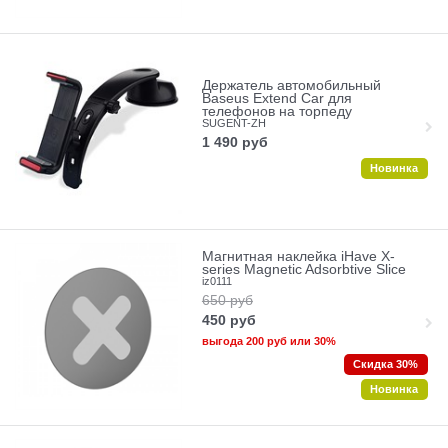
Держатель автомобильный
Baseus Extend Car для
телефонов на торпеду
SUGENT-ZH
1 490
руб
Новинка
Магнитная наклейка iHave X-
series Magnetic Adsorbtive Slice
iz0111
650
руб
450
руб
выгода
200 руб
или
30%
Скидка 30%
Новинка