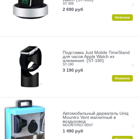
ST-368
2 690
руб
Новинка
Подставка Just Mobile TimeStand
для часов Apple Watch из
алюминия. (ST-180)
ST-180
3 190
руб
Новинка
Автомобильный держатель Uniq
Mountro Vent магнитный в
воздуховод
MOUNTPRO-VENT
1 490
руб