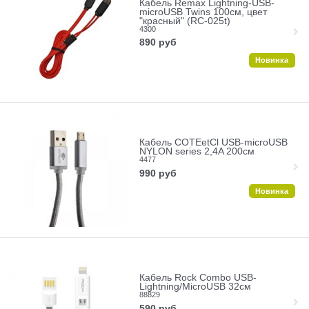
Кабель Remax Lightning-USB-
microUSB Twins 100cм, цвет
"красный" (RC-025t)
4300
890
руб
Новинка
Кабель COTEetCl USB-microUSB
NYLON series 2,4A 200cм
4477
990
руб
Новинка
Кабель Rock Combo USB-
Lightning/MicroUSB 32см
88829
590
руб