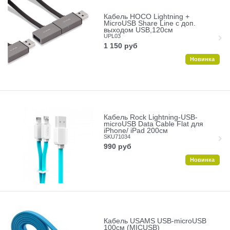
Кабель HOCO Lightning +
MicroUSB Share Line с доп.
выходом USB,120cм
UPL03
1 150
руб
Новинка
Кабель Rock Lightning-USB-
microUSB Data Cable Flat для
iPhone/ iPad 200cм
SKU71034
990
руб
Новинка
Кабель USAMS USB-microUSB
100cм (MICUSB)