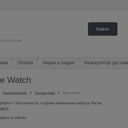
Найти
алка для селфи
авка
Оплата
Акции и скидки
Калькулятор достав
le Watch
Продукция Apple
Техника Apple
Apple Watch
орта и Элегантности, в одном маленьком корпусе Часов.
atch.
здесь и сейчас.