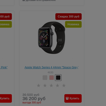
300 руб
Скидка 300 руб
овинка
Новинка
 Pink"
Apple Watch Series 4 44mm "Space Grey"
4630
36 500
руб
36 200
руб
Купить
Купить
выгода
300 руб