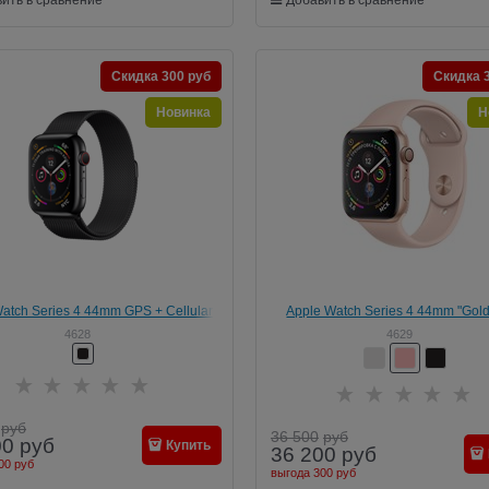
Скидка 300 руб
Скидка 
Новинка
Н
atch Series 4 44mm GPS + Cellular
Apple Watch Series 4 44mm "Gold
 Grey" стальной корпус + Milanese
4628
4629
Loop
руб
36 500
руб
00
руб
Купить
36 200
руб
00 руб
выгода
300 руб