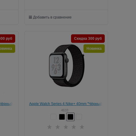
Добавить в сравнение
300 руб
Скидка 300 руб
овинка
Новинка
"Чёрный"
Apple Watch Series 4 Nike+ 40mm "Чёрный"
(с чёрным нейлоновым ремешком)
4633