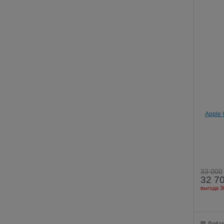
Apple 
33 000
32 7
выгода
3
Добав