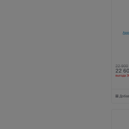
App
22 900
22 6
выгода
3
Добав