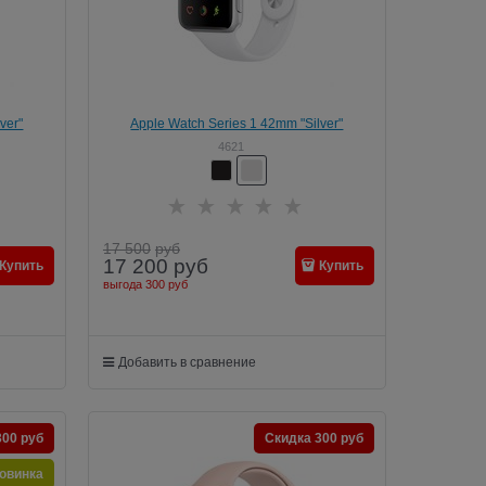
ver"
Apple Watch Series 1 42mm "Silver"
4621
17 500
руб
17 200
руб
Купить
Купить
выгода
300 руб
Добавить в сравнение
300 руб
Скидка 300 руб
овинка