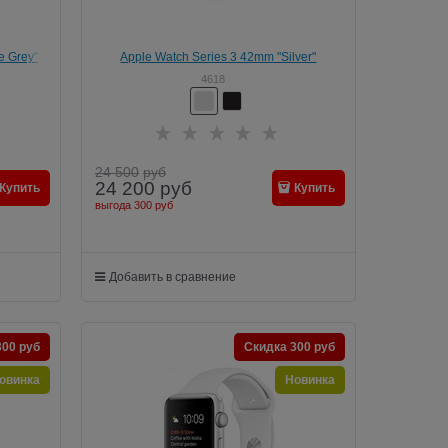
e Grey"
Apple Watch Series 3 42mm "Silver"
4618
24 500
руб
24 200
руб
Купить
Купить
выгода
300 руб
Добавить в сравнение
300 руб
Скидка 300 руб
овинка
Новинка