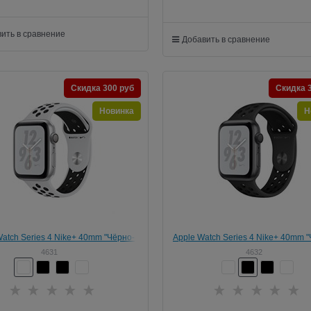
ить в сравнение
Добавить в сравнение
Скидка 300 руб
Скидка 
Новинка
Н
Watch Series 4 Nike+ 40mm "Чёрно-
Apple Watch Series 4 Nike+ 40mm 
лый" (Панда) (с перфорацией)
(с перфорацией)
4631
4632