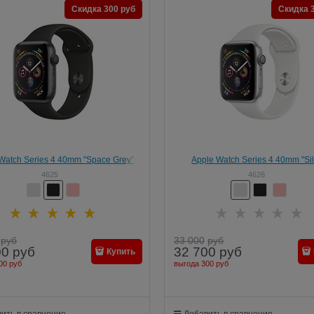
Скидка 300 руб
Скидка 
Watch Series 4 40mm "Space Grey"
Apple Watch Series 4 40mm "Sil
4625
4626
руб
33 000
руб
00
руб
32 700
руб
Купить
00 руб
выгода
300 руб
ить в сравнение
Добавить в сравнение