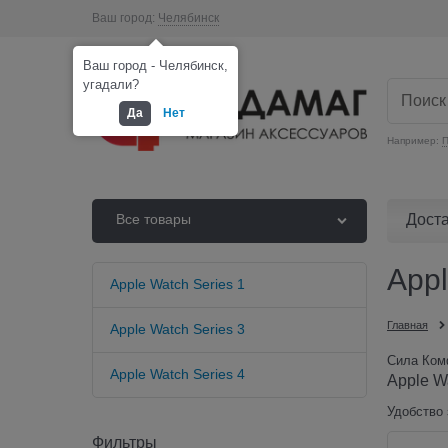
Ваш город:
Челябинск
Ваш город - Челябинск,
угадали?
Да
Нет
Например:
П
Дост
Все товары
App
Apple Watch Series 1
Главная
Apple Watch Series 3
Сила Комф
Apple Watch Series 4
Apple W
Удобство 
Фильтры