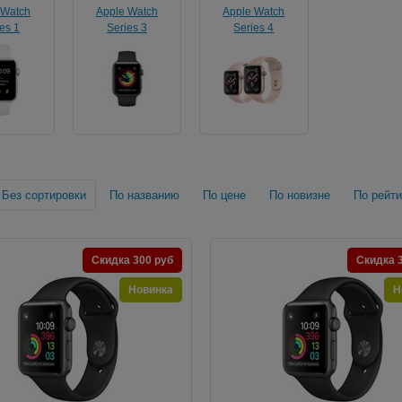
 Watch
Apple Watch
Apple Watch
es 1
Series 3
Series 4
Без сортировки
По названию
По цене
По новизне
По рейти
Скидка 300 руб
Скидка 
Новинка
Н