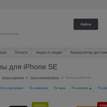
Найти
алка для селфи
авка
Оплата
Акции и скидки
Калькулятор достав
лы для iPhone SE
Чехлы и накладки
Чехлы для Apple iPhone
Чехлы для iPhone SE
Без сортировки
По названию
По цене
По новизне
По ре
Новинка
Скид