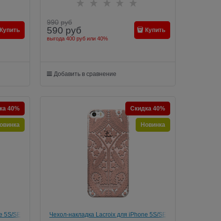
990
руб
590
руб
Купить
Купить
выгода
400 руб
или
40%
Добавить в сравнение
ка 40%
Скидка 40%
овинка
Новинка
e 5S/SE
Чехол-накладка Lacroix для iPhone 5S/SE