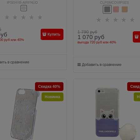
r Transparent (Цвет: Прозрачный)
Paseo transparent Hard Silver (Цве
IPSEHYB-AIRFNUD
CLPSMCOVIPSES
б
1 790
руб
руб
Купить
1 070
руб
00 руб
или
40%
выгода
720 руб
или
40%
ить в сравнение
Добавить в сравнение
Скидка 40%
Скид
Новинка
Н