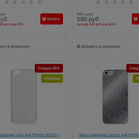
руб
990
руб
руб
590
руб
Купить
40 руб
или
40%
выгода
400 руб
или
40%
ить в сравнение
Добавить в сравнение
Скидка 40%
Скид
Новинка
Н
акладка Uniq для iPhone SE/5S Air
Чехол-накладка Lacroix для iPhon