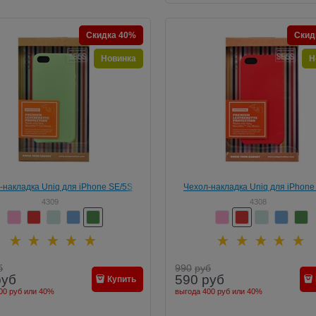
Скидка 40%
Скид
Новинка
Н
-накладка Uniq для iPhone SE/5S
Чехол-накладка Uniq для iPhone
er Green, цвет "зеленый" (IPSEHYB-
Outfitter Red , цвет "красный" (I
4309
4308
OFTRGRN)
OFTRRED)
б
990
руб
руб
590
руб
Купить
00 руб
или
40%
выгода
400 руб
или
40%