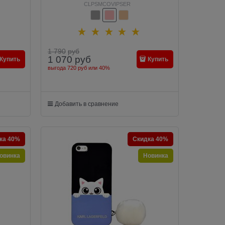
т: Серый)
Paseo transparent Hard Rose gold (Цвет:
CLPSMCOVIPSER
Розовое золото)
1 790
руб
1 070
руб
Купить
Купить
выгода
720 руб
или
40%
Добавить в сравнение
ка 40%
Скидка 40%
овинка
Новинка