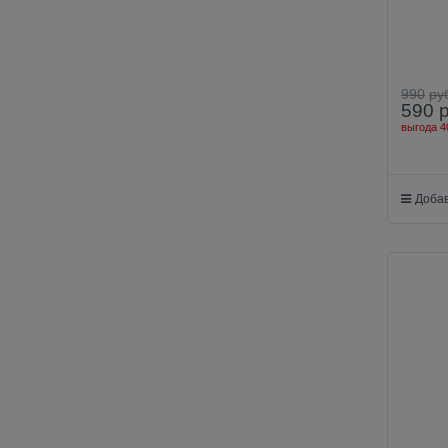
Fende
990
ру
590
выгода
4
Добав