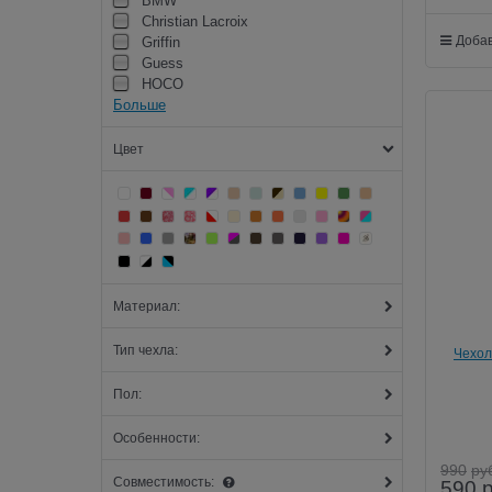
BMW
Christian Lacroix
Добав
Griffin
Guess
HOCO
Больше
Цвет
Материал:
Тип чехла:
Чехол
Пол:
Особенности:
990
ру
Совместимость:
590