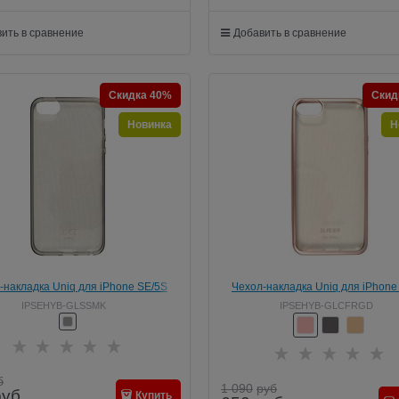
ить в сравнение
Добавить в сравнение
Скидка 40%
Скид
Новинка
Н
-накладка Uniq для iPhone SE/5S
Чехол-накладка Uniq для iPhone
Glase Grey (Цвет: Серый)
Glacier Frost Rose gold (Цвет: Р
IPSEHYB-GLSSMK
IPSEHYB-GLCFRGD
золото)
б
1 090
руб
руб
Купить