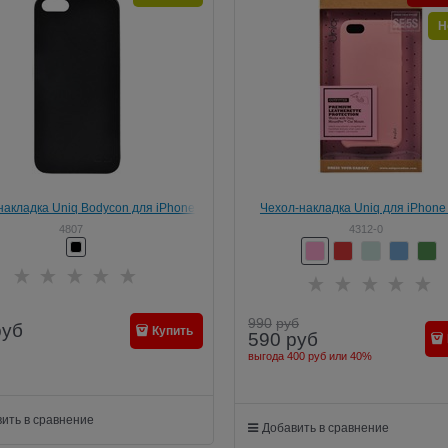
Н
накладка Uniq Bodycon для iPhone
Чехол-накладка Uniq для iPhone
 (цвет "черный") (IPSEHYB-BDCBLK)
Outfitter Red , цвет "Розовый" (I
4807
4312-0
PASPNK)
990
руб
руб
Купить
590
руб
выгода
400 руб
или
40%
ить в сравнение
Добавить в сравнение