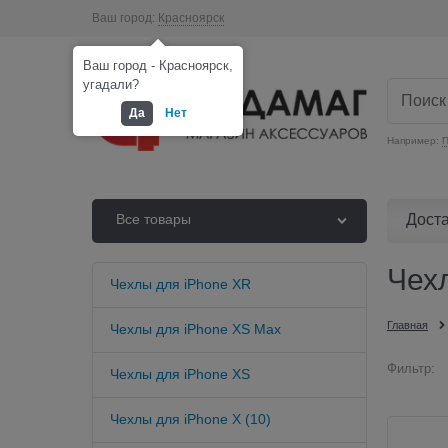
Ваш город:
Красноярск
Ваш город - Красноярск,
угадали?
Да
Нет
Например:
П
Дост
Все товары
Чех
Чехлы для iPhone XR
Главная
Чехлы для iPhone XS Max
Фильтр:
Чехлы для iPhone XS
Чехлы для iPhone X (10)