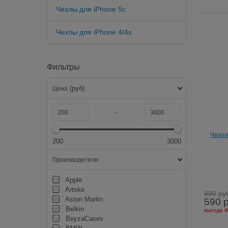
Чехлы для iPhone 5c
Чехлы для iPhone 4/4s
Фильтры
(руб)
Цена
-
Чехол
200
3000
Outfitt
Производители
Apple
Artske
990
ру
Aston Martin
590
Belkin
выгода
4
BeyzaCases