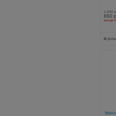
1 090
650
выгода
4
Добав
Чехол-н