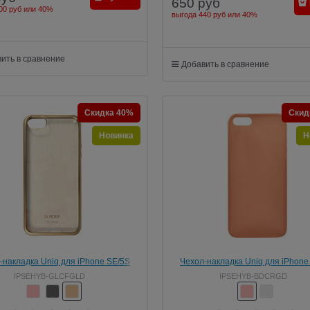
650
руб
00 руб
или
40%
выгода
440 руб
или
40%
ить в сравнение
Добавить в сравнение
Скидка 40%
Скид
Новинка
Н
-накладка Uniq для iPhone SE/5S
Чехол-накладка Uniq для iPhone
cier Frost Gold (Цвет: Золотой)
Bodycon Rose gold (Цвет: Розовое
IPSEHYB-GLCFGLD
IPSEHYB-BDCRGD