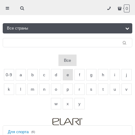
0
Все
0-9
a
b
c
d
e
f
g
h
i
j
k
l
m
n
o
p
r
s
t
u
v
w
x
y
Для спорта
(6)