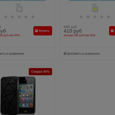
663
665
б
690
руб
руб
410
руб
Купить
80 руб
или
40%
выгода
280 руб
или
40%
ить в сравнение
Добавить в сравнение
Скидка 40%