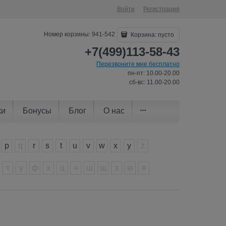
Войти
Регистрация
Номер корзины: 941-542
Корзина:
пусто
+7(499)113-58-43
Перезвоните мне бесплатно
пн-пт: 10.00-20.00
сб-вс: 11.00-20.00
ки
Бонусы
Блог
О нас
p
q
r
s
t
u
v
w
x
y
z
т
у
ф
х
ц
ч
ш
щ
э
ю
я