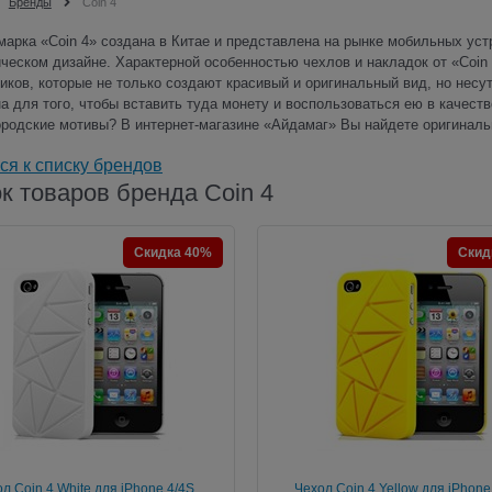
Бренды
Coin 4
марка «Coin 4» создана в Китае и представлена на рынке мобильных ус
ческом дизайне. Характерной особенностью чехлов и накладок от «Coin
иков, которые не только создают красивый и оригинальный вид, но несу
а для того, чтобы вставить туда монету и воспользоваться ею в качеств
ородские мотивы? В интернет-магазине «Айдамаг» Вы найдете оригинал
ся к списку брендов
к товаров бренда Coin 4
Скидка 40%
Скид
л Coin 4 White для iPhone 4/4S
Чехол Coin 4 Yellow для iPhone