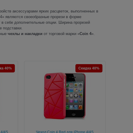
тройств аксессуарами ярких расцветок, выполненных в
 4» являются своеобразные прорези в форме
т в себе дополнительные опции. Ширина прорезей
е подставки.
ьные
чехлы и накладки
от торговой марки «
Coin 4
».
ка 40%
Скидка 40%
 4/4S
Чехол Coin 4 Red для iPhone 4/4S