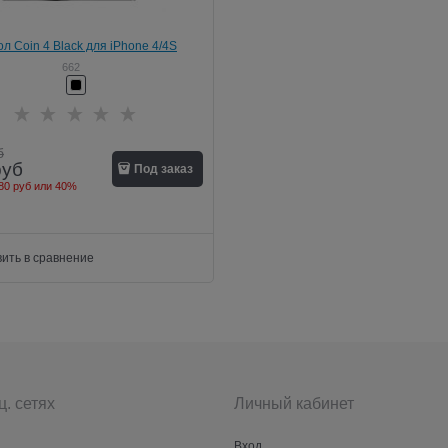
л Coin 4 Black для iPhone 4/4S
662
б
руб
Под заказ
80 руб
или
40%
ить в сравнение
ц. сетях
Личный кабинет
Вход