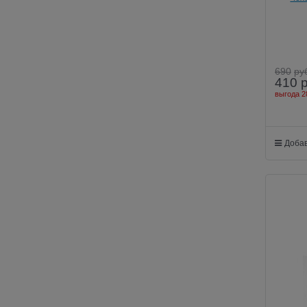
690
ру
410
выгода
2
Добав