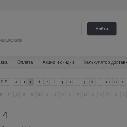
Найти
алка для селфи
авка
Оплата
Акции и скидки
Калькулятор достав
0-9
a
b
c
d
e
f
g
h
i
j
k
l
m
n
o
в
г
д
е
ё
ж
з
и
й
к
л
м
н
о
п
р
с
 4