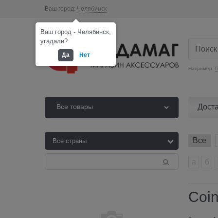
Ваш город:
Челябинск
Ваш город - Челябинск,
угадали?
Да
Нет
Например:
П
Дост
Все товары
Все
а
б
Coin