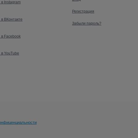
 в Instagram
Регистрация
 в ВКонтакте
Забыли пароль?
 в Facebook
 в YouTube
онфиценциальности