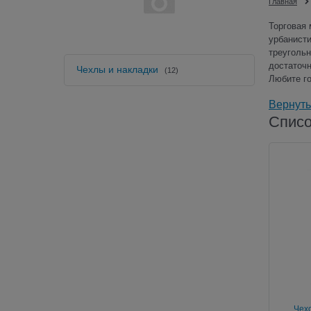
Главная
Торговая 
урбанисти
треугольн
достаточн
Чехлы и накладки
(12)
Любите г
Вернуть
Списо
Чехо