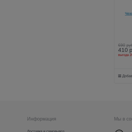
Чехо
690
ру
410
выгода
2
Добав
Информация
Мы в со
Доставка и самовывоз