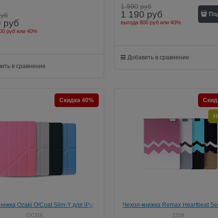
1 990
руб
1 190
руб
По
руб
0
руб
выгода
800 руб
или
40%
00 руб
или
40%
Добавить в сравнение
ить в сравнение
Скидка 40%
Скид
Н
нижка Ozaki O!Coat Slim-Y для iPad
Чехол-книжка Remax Heartbeat Se
Mini Retina
Apple iPad Mini 2/3
OC116
1339