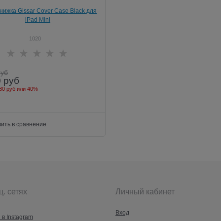
нижка Gissar Cover Case Black для
iPad Mini
1020
руб
0
руб
80 руб
или
40%
ить в сравнение
ц. сетях
Личный кабинет
Вход
 в Instagram