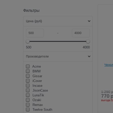
Фильтры
(руб)
Цена
-
500
4000
Производители
Чехол
Acme
BMW
Gissar
iCover
Incase
JisonCase
1 290
770
LunaTik
Ozaki
выгода
5
Remax
Twelve South