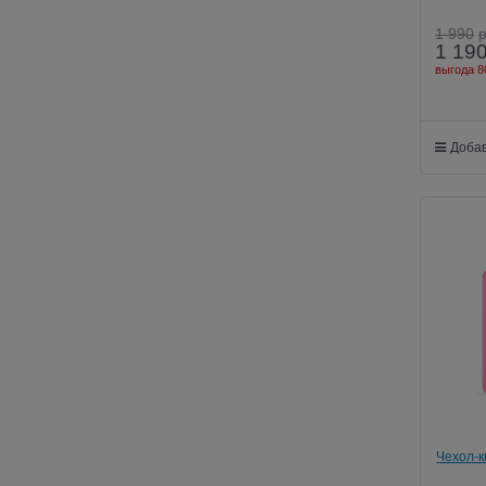
1 990
1 19
выгода
8
Добав
Чехол-к