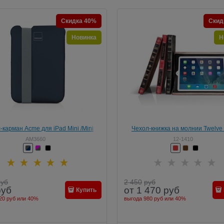
Скидка 40%
Скид
Новинка
Н
-карман Acme для iPad Mini /Mini
Чехол-книжка на молнии Twelve
2/Mini 3 Sleeve Skinny
BookBook (Rutledge) для iPad min
AM3660
12-1410
руб
2 450
руб
руб
от
1 470
руб
Купить
20 руб
или
40%
выгода
980 руб
или
40%