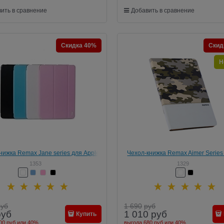
ить в сравнение
Добавить в сравнение
Скидка 40%
Скид
Н
нижка Remax Jane series для Apple
Чехол-книжка Remax Aimer Series M
iPad Mini 2/3
Design для Apple iPad Mini 2
1353
1329
руб
1 690
руб
руб
1 010
руб
Купить
00 руб
или
40%
выгода
680 руб
или
40%