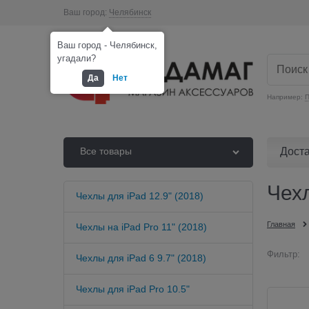
Ваш город:
Челябинск
Ваш город - Челябинск,
угадали?
Да
Нет
Например:
П
Дост
Все товары
Чехл
Чехлы для iPad 12.9" (2018)
Главная
Чехлы на iPad Pro 11" (2018)
Фильтр:
Чехлы для iPad 6 9.7" (2018)
Чехлы для iPad Pro 10.5"