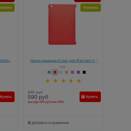
овинка
Новинка
 Retina
Чехол-накладка iCover для iPad mini 2/ 3
ний)
IAM
990
руб
590
руб
Купить
Купить
выгода
400 руб
или
40%
Добавить в сравнение