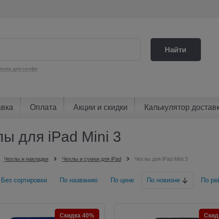
Найти
алка для селфи
авка
Оплата
Акции и скидки
Калькулятор достав
ы для iPad Mini 3
Чехлы и накладки
Чехлы и сумки для iPad
Чехлы для iPad Mini 3
Без сортировки
По названию
По цене
По новизне
По ре
Скидка 40%
Скид