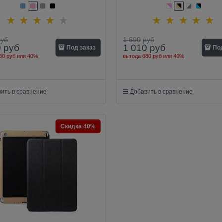
руб
1 690
руб
0
руб
1 010
руб
Под заказ
По
60 руб
или
40%
выгода
680 руб
или
40%
ить в сравнение
Добавить в сравнение
Скидка 40%