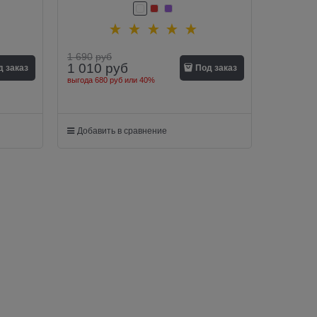
1 690
руб
1 010
руб
д заказ
Под заказ
выгода
680 руб
или
40%
Добавить в сравнение