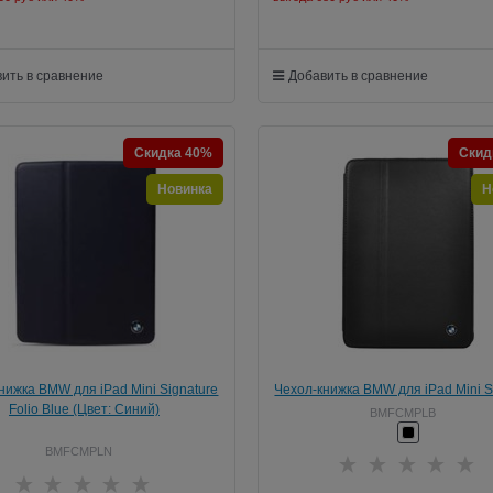
ить в сравнение
Добавить в сравнение
Скидка 40%
Скид
Новинка
Н
нижка BMW для iPad Mini Signature
Чехол-книжка BMW для iPad Mini S
Folio Blue (Цвет: Синий)
Folio Black (Цвет: Чёрный)
BMFCMPLB
BMFCMPLN