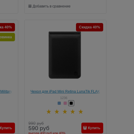
Добавить в сравнение
ка 40%
Скидка 40%
овинка
ilitary
Чехол для iPad Mini Retina LunaTik FLAK
/3
Jacket
1236
990
руб
590
руб
Купить
Купить
выгода
400 руб
или
40%