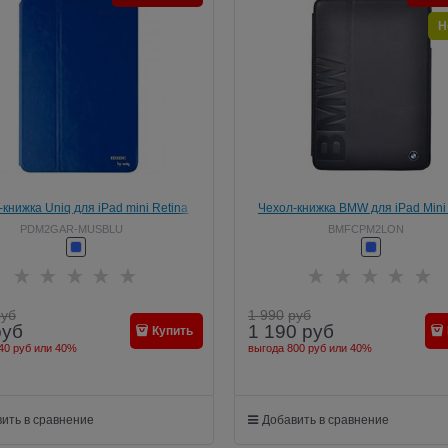
Н
книжка Uniq для iPad mini Retina
Чехол-книжка BMW для iPad Mini
se Blue (PDM2GAR-MUSBLU)
Logo Signature Blue (Цвет: Си
PDM2GAR-MUSBLU
BMFCPM2LON
руб
1 990
руб
руб
1 190
руб
Купить
40 руб
или
40%
выгода
800 руб
или
40%
ить в сравнение
Добавить в сравнение