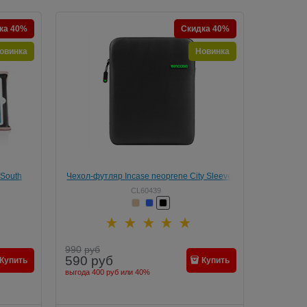
ка 40%
Скидка 40%
овинка
Новинка
 South
Чехол-футляр Incase neoprene City Sleeve
i /2/3
для Apple iPad mini /2/3/4
CL60439
990
руб
590
руб
Купить
Купить
выгода
400 руб
или
40%