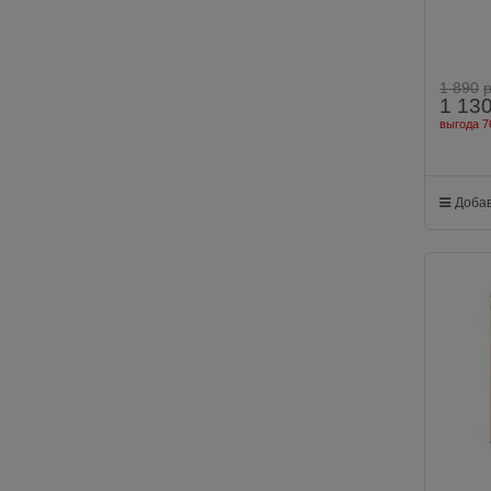
1 890
1 13
выгода
7
Добав