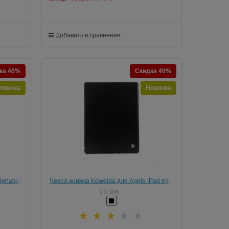
Добавить в сравнение
ка 40%
Скидка 40%
овинка
Новинка
ignature
Чехол-книжка Koweida для Apple iPad mini
Чёрный (CX-006)
CX-006