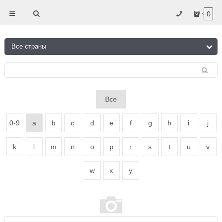
0
Все
0-9
a
b
c
d
e
f
g
h
i
j
k
l
m
n
o
p
r
s
t
u
v
w
x
y