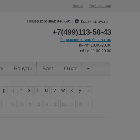
Войти
Регистрация
Номер корзины: 946-595
Корзина:
пусто
+7(499)113-58-43
Перезвоните мне бесплатно
пн-пт: 10.00-20.00
сб-вс: 11.00-20.00
ки
Бонусы
Блог
О нас
p
q
r
s
t
u
v
w
x
y
z
т
у
ф
х
ц
ч
ш
щ
э
ю
я