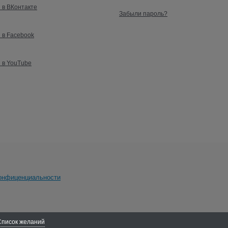
 в ВКонтакте
Забыли пароль?
 в Facebook
 в YouTube
онфиценциальности
Список желаний