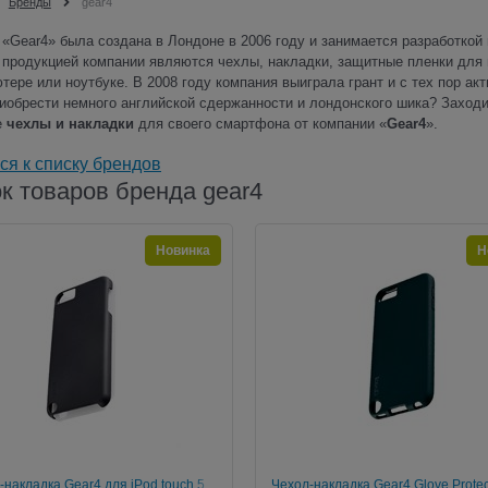
Бренды
gear4
«Gear4» была создана в Лондоне в 2006 году и занимается разработкой
продукцией компании являются чехлы, накладки, защитные пленки для г
тере или ноутбуке. В 2008 году компания выиграла грант и с тех пор а
иобрести немного английской сдержанности и лондонского шика? Заходи
е
чехлы и накладки
для своего смартфона от компании «
Gear4
».
ся к списку брендов
к товаров бренда gear4
Новинка
Н
-накладка Gear4 для iPod touch 5
Чехол-накладка Gear4 Glove Protec