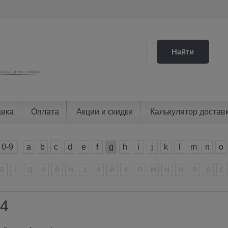
Найти
алка для селфи
авка
Оплата
Акции и скидки
Калькулятор достав
0-9
a
b
c
d
e
f
g
h
i
j
k
l
m
n
o
в
г
д
е
ё
ж
з
и
й
к
л
м
н
о
п
р
с
r4