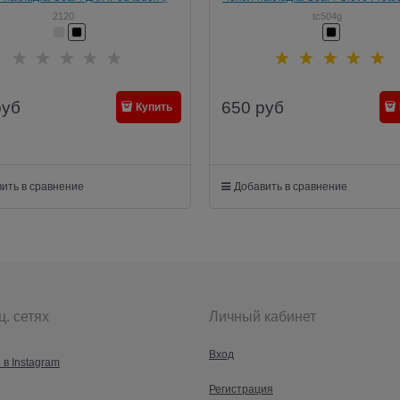
iPod touch 5 (TC504G)
2120
tc504g
руб
650
руб
Купить
ить в сравнение
Добавить в сравнение
ц. сетях
Личный кабинет
Вход
 в Instagram
Регистрация