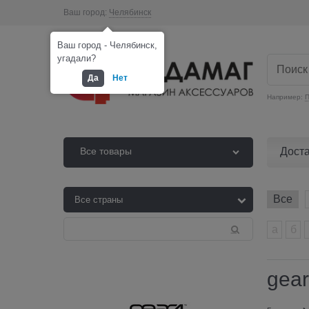
Ваш город:
Челябинск
Ваш город - Челябинск,
угадали?
Да
Нет
Например:
П
Дост
Все товары
Все
а
б
gea