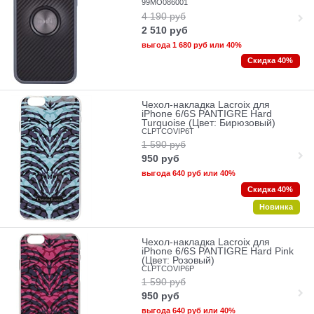
99MO086001
4 190
руб
2 510
руб
выгода
1 680 руб
или
40%
Скидка 40%
Чехол-накладка Lacroix для
iPhone 6/6S PANTIGRE Hard
Turquoise (Цвет: Бирюзовый)
CLPTCOVIP6T
1 590
руб
950
руб
выгода
640 руб
или
40%
Скидка 40%
Новинка
Чехол-накладка Lacroix для
iPhone 6/6S PANTIGRE Hard Pink
(Цвет: Розовый)
CLPTCOVIP6P
1 590
руб
950
руб
выгода
640 руб
или
40%