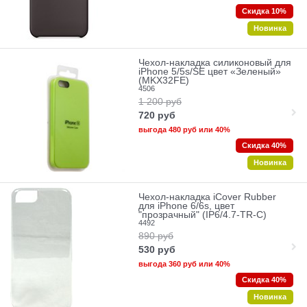
Скидка 10%
Новинка
Чехол-накладка силиконовый для
iPhone 5/5s/SE цвет «Зеленый»
(MKX32FE)
4506
1 200
руб
720
руб
выгода
480 руб
или
40%
Скидка 40%
Новинка
Чехол-накладка iCover Rubber
для iPhone 6/6s, цвет
"прозрачный" (IP6/4.7-TR-C)
4492
890
руб
530
руб
выгода
360 руб
или
40%
Скидка 40%
Новинка