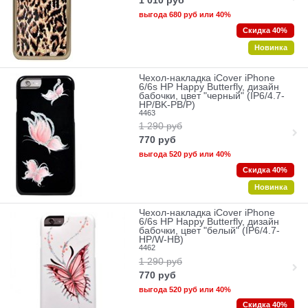
1 010
руб
выгода
680 руб
или
40%
Скидка 40%
Новинка
Чехол-накладка iCover iPhone
6/6s HP Happy Butterfly, дизайн
бабочки, цвет "черный" (IP6/4.7-
HP/BK-PB/P)
4463
1 290
руб
770
руб
выгода
520 руб
или
40%
Скидка 40%
Новинка
Чехол-накладка iCover iPhone
6/6s HP Happy Butterfly, дизайн
бабочки, цвет "белый" (IP6/4.7-
HP/W-HB)
4462
1 290
руб
770
руб
выгода
520 руб
или
40%
Скидка 40%