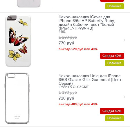
Новинка
Чехол-накладка iCover для
iPhone 6/6s HP Butterfly Ruby,
дизайн бабочки, цвет "белый
(IP6/4.7-HP/W-RB)
4461
1 290
руб
770
руб
выгода
520 руб
или
40%
Скидка 40%
Новинка
Чехол-накладка Uniq для iPhone
6/6S Glacier Glitz Gunmetal (Цвет:
Серый)
IP6SHYB-GLCZGMT
1 190
руб
710
руб
выгода
480 руб
или
40%
Скидка 40%
Новинка