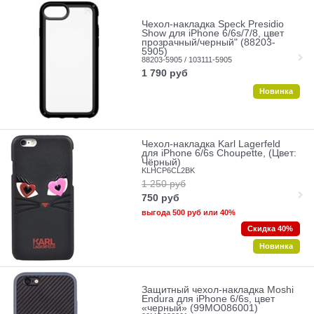
Чехол-накладка Speck Presidio
Show для iPhone 6/6s/7/8, цвет
прозрачный/черный" (88203-
5905)
88203-5905 / 103111-5905
1 790
руб
Новинка
Чехол-накладка Karl Lagerfeld
для iPhone 6/6s Choupette, (Цвет:
Чёрный)
KLHCP6CL2BK
1 250
руб
750
руб
выгода
500 руб
или
40%
Скидка 40%
Новинка
Защитный чехол-накладка Moshi
Endura для iPhone 6/6s, цвет
«черный» (99MO086001)