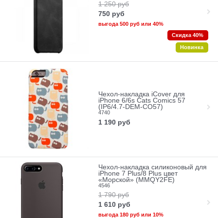
1 250
руб
750
руб
выгода
500 руб
или
40%
Скидка 40%
Новинка
Чехол-накладка iCover для
iPhone 6/6s Cats Comics 57
(IP6/4.7-DEM-CO57)
4740
1 190
руб
Чехол-накладка силиконовый для
iPhone 7 Plus/8 Plus цвет
«Морской» (MMQY2FE)
4546
1 790
руб
1 610
руб
выгода
180 руб
или
10%