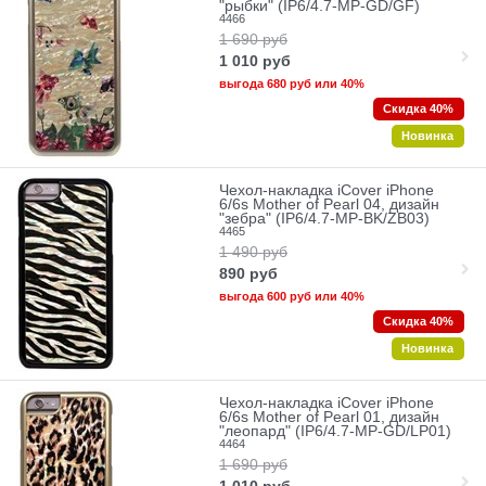
"рыбки" (IP6/4.7-MP-GD/GF)
4466
1 690
руб
1 010
руб
выгода
680 руб
или
40%
Скидка 40%
Новинка
Чехол-накладка iCover iPhone
6/6s Mother of Pearl 04, дизайн
"зебра" (IP6/4.7-MP-BK/ZB03)
4465
1 490
руб
890
руб
выгода
600 руб
или
40%
Скидка 40%
Новинка
Чехол-накладка iCover iPhone
6/6s Mother of Pearl 01, дизайн
"леопард" (IP6/4.7-MP-GD/LP01)
4464
1 690
руб