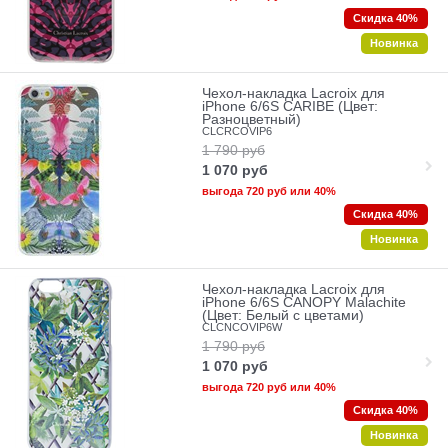
Скидка 40%
Новинка
Чехол-накладка Lacroix для
iPhone 6/6S CARIBE (Цвет:
Разноцветный)
CLCRCOVIP6
1 790
руб
1 070
руб
выгода
720 руб
или
40%
Скидка 40%
Новинка
Чехол-накладка Lacroix для
iPhone 6/6S CANOPY Malachite
(Цвет: Белый с цветами)
CLCNCOVIP6W
1 790
руб
1 070
руб
выгода
720 руб
или
40%
Скидка 40%
Новинка