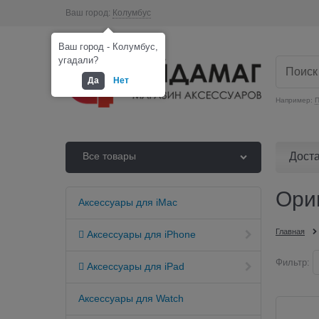
Ваш город:
Колумбус
Ваш город - Колумбус,
угадали?
Да
Нет
Например:
П
Дост
Все товары
Ори
Аксессуары для iMac
Главная
 Аксессуары для iPhone
Фильтр:
 Аксессуары для iPad
Аксессуары для Watch