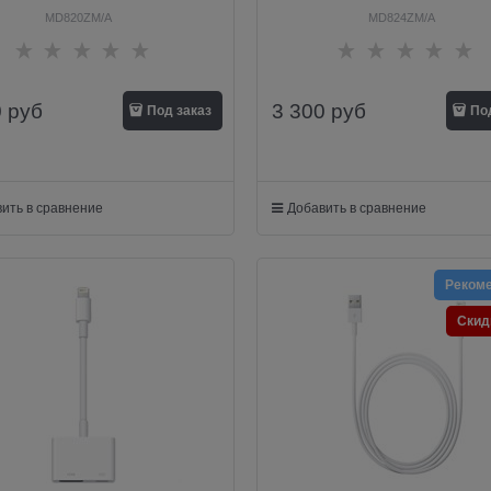
MD820ZM/A
MD824ZM/A
0
руб
3 300
руб
Под заказ
По
ить в сравнение
Добавить в сравнение
Реком
Скид