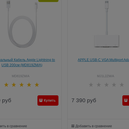
альный Кабель Apple Lightning to
APPLE USB-C VGA Multiport Ada
USB 200см (MD819ZM/A)
MD819ZM/A
MJ1L2ZM/A
0
руб
7 390
руб
Купить
ить в сравнение
Добавить в сравнение