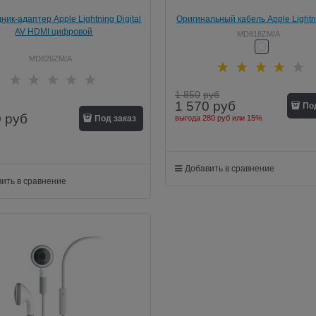
ик-адаптер Apple Lightning Digital
Оригинальный кабель Apple Light
AV HDMI цифровой
iPhone, iPod, iPad 100 см (MD81
MD818ZM/A
MD826ZM/A
1 850
руб
1 570
руб
По
0
руб
Под заказ
выгода
280 руб
или
15%
Добавить в сравнение
ить в сравнение