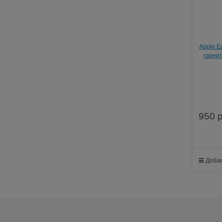
Apple E
гарнит
950
Добав