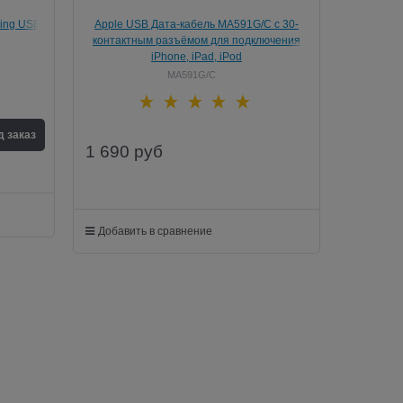
ning USB
Apple USB Дата-кабель MA591G/C с 30-
8ZM/A)
контактным разъёмом для подключения
iPhone, iPad, iPod
MA591G/C
д заказ
1 690
руб
Добавить в сравнение