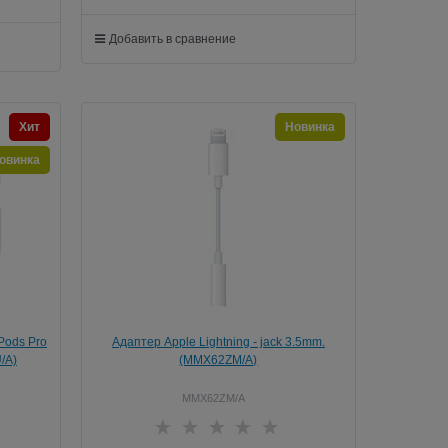
Добавить в сравнение
Хит
Новинка
овинка
Pods Pro
Адаптер Apple Lightning - jack 3.5mm.
/A)
(MMX62ZM/A)
MMX62ZM/A