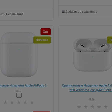
Добавить в сравнение
ить в сравнение
Хит
Новинка
Н
льные Наушники Apple AirPods 2‑го
Оригинальные Наушники Apple Air
поколения (MRXJ2)
with Wireless Case (MWP22RU
4861
4859