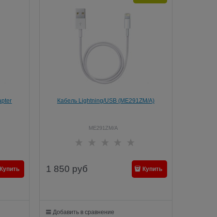
pter
Кабель Lightning/USB (ME291ZM/A)
ME291ZM/A
1 850
руб
Купить
Купить
Добавить в сравнение