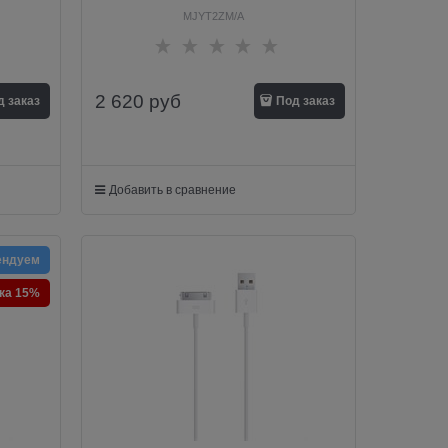
MJYT2ZM/A
2 620
руб
д заказ
Под заказ
Добавить в сравнение
ендуем
ка 15%