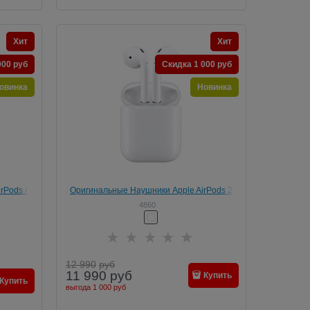
Хит
Хит
000 руб
Скидка 1 000 руб
овинка
Новинка
rPods /
Оригинальные Наушники Apple AirPods 2
4860
12 990
руб
11 990
руб
Купить
Купить
выгода
1 000 руб