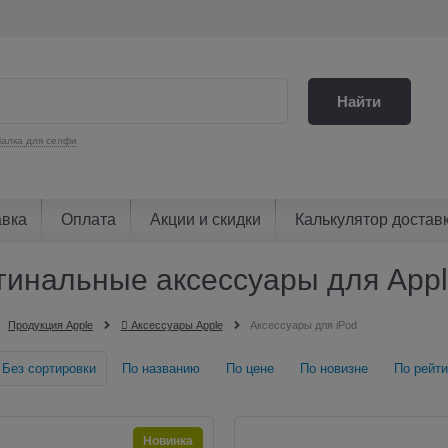
Найти
алка для селфи
авка
Оплата
Акции и скидки
Калькулятор достав
гинальные аксессуары для Appl
Продукция Apple
 Аксессуары Apple
Аксессуары для iPod
Без сортировки
По названию
По цене
По новизне
По рейти
Новинка