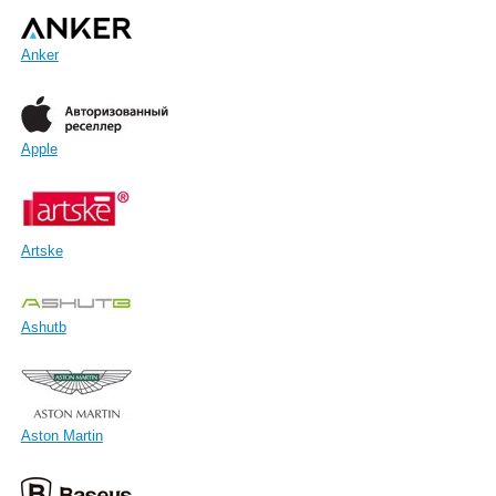
Anker
Apple
Artske
Ashutb
Aston Martin