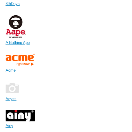
8thDays
A Bathing Ape
Acme
Adyss
Ainy