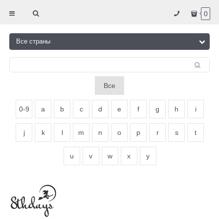
0
Все
0-9
a
b
c
d
e
f
g
h
i
j
k
l
m
n
o
p
r
s
t
u
v
w
x
y