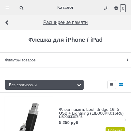
Каталог
0
Расширение памяти
Флешка для iPhone / iPad
Фильтры товаров
Флэш-память Leef iBridge 16Гб
USB + Lightning (LIB000KK016R6)
LIB000KK016R6
5 250
руб
Новинка