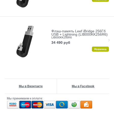
Флэш-память Leef iBridge 256Гб
USB + Lightning (LIB000KK256R6)
LIB000KK256R6
34 490
руб
Новинка
Мы в Вконтакте
Мы в Facebook
Мы принимаем к оплате: