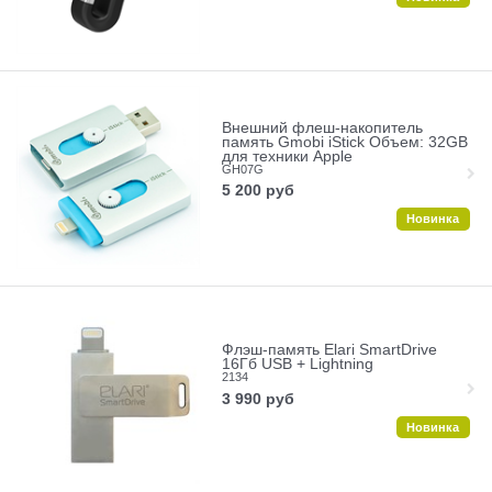
Внешний флеш-накопитель
память Gmobi iStick Объем: 32GB
для техники Apple
GH07G
5 200
руб
Новинка
Флэш-память Elari SmartDrive
16Гб USB + Lightning
2134
3 990
руб
Новинка