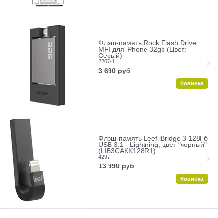
Флэш-память Rock Flash Drive
MFI для iPhone 32gb (Цвет:
Серый)
2207-1
3 690
руб
Новинка
Флэш-память Leef iBridge 3 128Гб
USB 3.1 - Lightning, цвет "черный"
(LIB3CAKK128R1)
4297
13 990
руб
Новинка