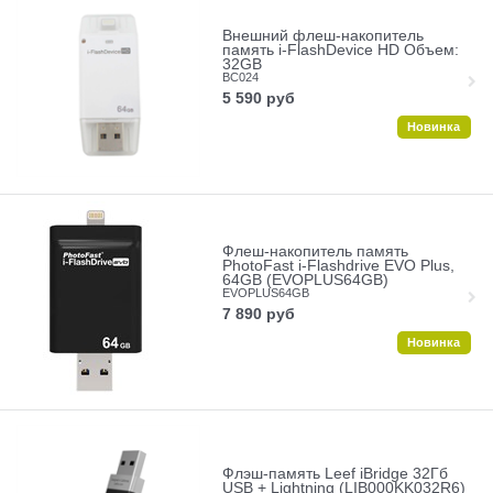
Внешний флеш-накопитель
память i-FlashDevice HD Объем:
32GB
BC024
5 590
руб
Новинка
Флеш-накопитель память
PhotoFast i-Flashdrive EVO Plus,
64GB (EVOPLUS64GB)
EVOPLUS64GB
7 890
руб
Новинка
Флэш-память Leef iBridge 32Гб
USB + Lightning (LIB000KK032R6)