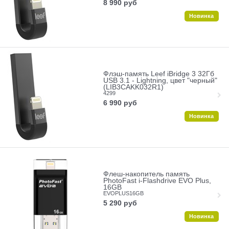
8 990
руб
Новинка
Флэш-память Leef iBridge 3 32Гб
USB 3.1 - Lightning, цвет "черный"
(LIB3CAKK032R1)
4299
6 990
руб
Новинка
Флеш-накопитель память
PhotoFast i-Flashdrive EVO Plus,
16GB
EVOPLUS16GB
5 290
руб
Новинка