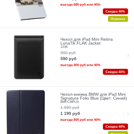
выгода
680 руб
или
40%
Скидка 40%
Новинка
Чехол для iPad Mini Retina
LunaTik FLAK Jacket
1236
990
руб
590
руб
выгода
400 руб
или
40%
Скидка 40%
Чехол-книжка BMW для iPad Mini
Signature Folio Blue (Цвет: Синий)
BMFCMPLN
1 990
руб
1 190
руб
выгода
800 руб
или
40%
Скидка 40%