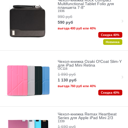
Чехол-книжка Rock Compact
Multifunctional Tablet Folio для
планшета 7-8"
1936
990
руб
590
руб
выгода
400 руб
или
40%
Скидка 40%
Новинка
Чехол-книжка Ozaki O!Coat Slim-Y
для iPad Mini Retina
OC116
1 890
руб
1 130
руб
выгода
760 руб
или
40%
Скидка 40%
Чехол-книжка Remax Heartbeat
Series для Apple iPad Mini 2/3
1339
1 690
руб