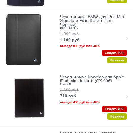
Новинка
Чехол-книжка BMW для iPad Mini
Signature Folio Black (Цвет:
Чёрный)
BMFCMPLB
1 990
руб
1 190
руб
выгода
800 руб
или
40%
Скидка 40%
Новинка
Чехол-книжка Koweida для Apple
iPad mini Чёрный (CX-006)
CX-006
1 190
руб
710
руб
выгода
480 руб
или
40%
Скидка 40%
Новинка