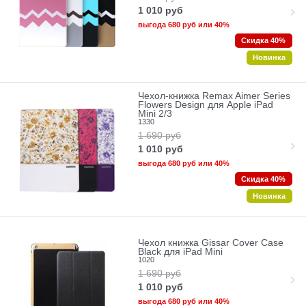
1 010
руб
выгода
680 руб
или
40%
Скидка 40%
Новинка
Чехол-книжка Remax Aimer Series
Flowers Design для Apple iPad
Mini 2/3
1330
1 690
руб
1 010
руб
выгода
680 руб
или
40%
Скидка 40%
Новинка
Чехол книжка Gissar Cover Case
Black для iPad Mini
1020
1 690
руб
1 010
руб
выгода
680 руб
или
40%