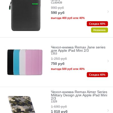
CL60439
990
руб
590
руб
выгода
400 руб
или
40%
Скидка 40%
Новинка
Чехол-книжка Remax Jane series
для Apple iPad Mini 2/3
1353
1 250
руб
750
руб
выгода
500 руб
или
40%
Скидка 40%
Чехол-книжка Remax Aimer Series
Military Design для Apple iPad Mini
2/3
1329
1 690
руб
1 010
руб