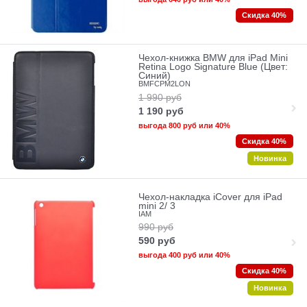
Скидка 40%
Чехол-книжка BMW для iPad Mini
Retina Logo Signature Blue (Цвет:
Синий)
BMFCPM2LON
1 990
руб
1 190
руб
выгода
800 руб
или
40%
Скидка 40%
Новинка
Чехол-накладка iCover для iPad
mini 2/ 3
IAM
990
руб
590
руб
выгода
400 руб
или
40%
Скидка 40%
Новинка