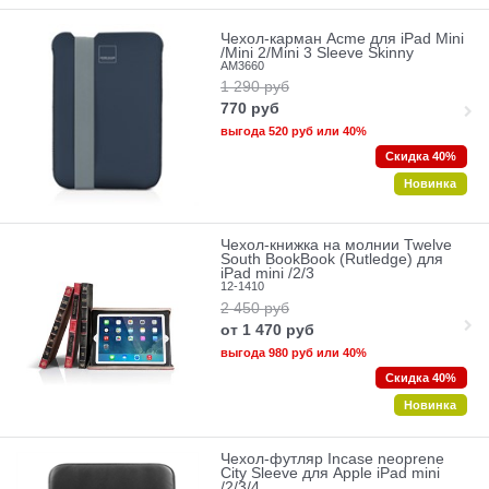
Чехол-карман Acme для iPad Mini
/Mini 2/Mini 3 Sleeve Skinny
AM3660
1 290
руб
770
руб
выгода
520 руб
или
40%
Скидка 40%
Новинка
Чехол-книжка на молнии Twelve
South BookBook (Rutledge) для
iPad mini /2/3
12-1410
2 450
руб
от
1 470
руб
выгода
980 руб
или
40%
Скидка 40%
Новинка
Чехол-футляр Incase neoprene
City Sleeve для Apple iPad mini
/2/3/4