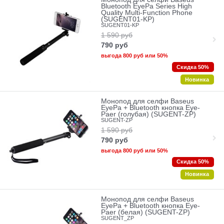
Bluetooth EyePa Series High
Quality Multi-Function Phone
(SUGENT01-KP)
SUGENT01-KP
1 590
руб
790
руб
выгода
800 руб
или
50%
Скидка 50%
Новинка
Монопод для селфи Baseus
EyePa + Bluetooth кнопка Eye-
Paer (голубая) (SUGENT-ZP)
SUGENT-ZP
1 590
руб
790
руб
выгода
800 руб
или
50%
Скидка 50%
Новинка
Монопод для селфи Baseus
EyePa + Bluetooth кнопка Eye-
Paer (белая) (SUGENT-ZP)
SUGENT_ZP