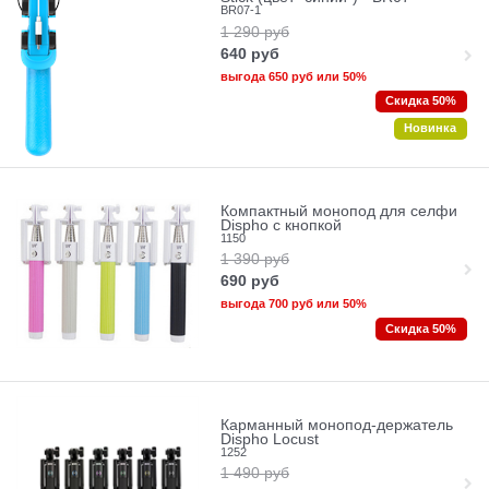
BR07-1
1 290
руб
640
руб
выгода
650 руб
или
50%
Скидка 50%
Новинка
Компактный монопод для селфи
Dispho с кнопкой
1150
1 390
руб
690
руб
выгода
700 руб
или
50%
Скидка 50%
Карманный монопод-держатель
Dispho Locust
1252
1 490
руб