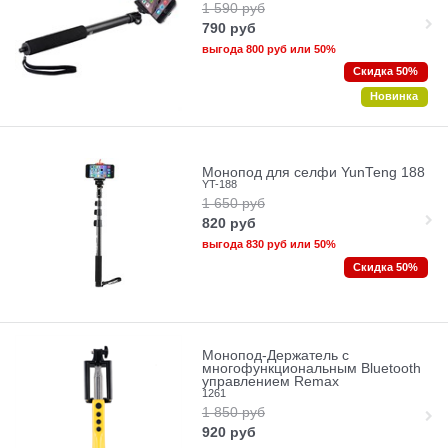
1 590
руб
790
руб
выгода
800 руб
или
50%
Скидка 50%
Новинка
Монопод для селфи YunTeng 188
YT-188
1 650
руб
820
руб
выгода
830 руб
или
50%
Скидка 50%
Монопод-Держатель c
многофункциональным Bluetooth
управлением Remax
1261
1 850
руб
920
руб