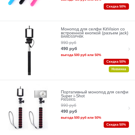
Скидка 50%
Монопод для селфи KitVision со
встроенной кнопкой (разъем jack)
BAWDSSPHBK
990
руб
490
руб
выгода
500 руб
или
50%
Скидка 50%
Новинка
Портативный монопод для селфи
Super i-Shot
P0016931
990
руб
490
руб
выгода
500 руб
или
50%
Скидка 50%