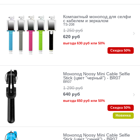
Компактный монопод для селфи
с кабелем и зеркалом
TS-208
1 250
руб
620
руб
выгода
630 руб
или
50%
Скидка 50%
Монопод Noosy Mini Cable Selfie
Stick (цвет "черный") - BR07
BR07
1 290
руб
640
руб
выгода
650 руб
или
50%
Скидка 50%
Новинка
Монопод Noosy Mini Cable Selfie
Stick (цвет "синий") - BR07