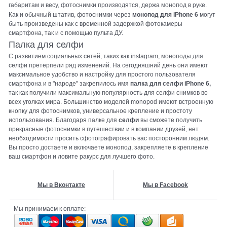
габаритам и весу, фотоснимки производятся, держа монопод в руке.
Как и обычный штатив, фотоснимки через
монопод для iPhone 6
могут
быть произведены как с временной задержкой фотокамеры
смартфона, так и с помощью пульта ДУ.
Палка для селфи
С развитием социальных сетей, таких как instagram, моноподы для
селфи претерпели ряд изменений. На сегодняшний день они имеют
максимальное удобство и настройку для простого пользователя
смартфона и в "народе" закрепилось имя
палка для селфи iPhone 6,
так как получили максимальную популярность для селфи снимков во
всех уголках мира. Большинство моделей monopod имеют встроенную
кнопку для фотоснимков, универсальное крепление и простоту
использования. Благодаря палке для
селфи
вы сможете получить
прекрасные фотоснимки в путешествии и в компании друзей, нет
необходимости просить сфотографировать вас посторонним людям.
Вы просто достаете и включаете монопод, закрепляете в крепление
ваш смартфон и ловите ракурс для лучшего фото.
Мы в Вконтакте
Мы в Facebook
Мы принимаем к оплате: