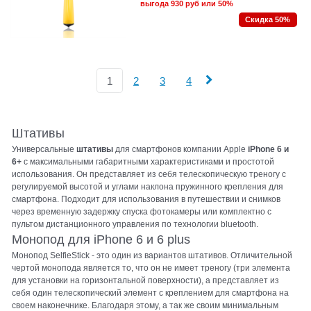
выгода
930 руб
или
50%
Скидка 50%
1
2
3
4
Штативы
Универсальные
штативы
для смартфонов компании Apple
iPhone 6 и
6+
с максимальными габаритными характеристиками и простотой
использования. Он представляет из себя телескопическую треногу с
регулируемой высотой и углами наклона пружинного крепления для
смартфона. Подходит для использования в путешествии и снимков
через временную задержку спуска фотокамеры или комплектно с
пультом дистанционного управления по технологии bluetooth.
Монопод для iPhone 6 и 6 plus
Монопод SelfieStick - это один из вариантов штативов. Отличительной
чертой монопода является то, что он не имеет треногу (три элемента
для установки на горизонтальной поверхности), а представляет из
себя один телескопический элемент с креплением для смартфона на
своем наконечнике. Благодаря этому, а так же своим минимальным