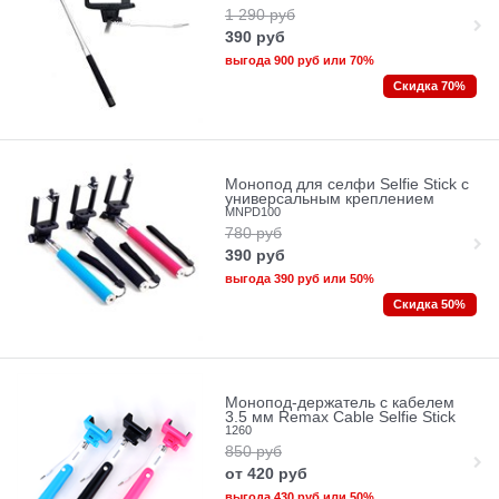
1 290
руб
390
руб
выгода
900 руб
или
70%
Скидка 70%
Монопод для селфи Selfie Stick с
универсальным креплением
MNPD100
780
руб
390
руб
выгода
390 руб
или
50%
Скидка 50%
Монопод-держатель c кабелем
3.5 мм Remax Cable Selfie Stick
1260
850
руб
от
420
руб
выгода
430 руб
или
50%