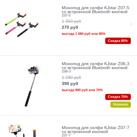
Монопод для селфи KJstar Z07-5
cо встроенной Bluetooth кнопкой
Z07-5
1 350
руб
270
руб
выгода
1 080 руб
или
80%
Скидка 80%
Монопод для селфи KJstar Z06-3
cо встроенной Bluetooth кнопкой
Z06-3
1 290
руб
390
руб
выгода
900 руб
или
70%
Скидка 70%
Новинка
Монопод для селфи KJstar Z07-7
со встроенной кнопкой
Z07-7