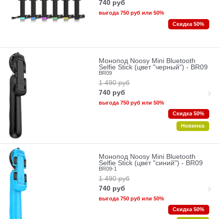
740
руб
выгода
750 руб
или
50%
Скидка 50%
Монопод Noosy Mini Bluetooth
Selfie Stick (цвет "черный") - BR09
BR09
1 490
руб
740
руб
выгода
750 руб
или
50%
Скидка 50%
Новинка
Монопод Noosy Mini Bluetooth
Selfie Stick (цвет "синий") - BR09
BR09-1
1 490
руб
740
руб
выгода
750 руб
или
50%
Скидка 50%