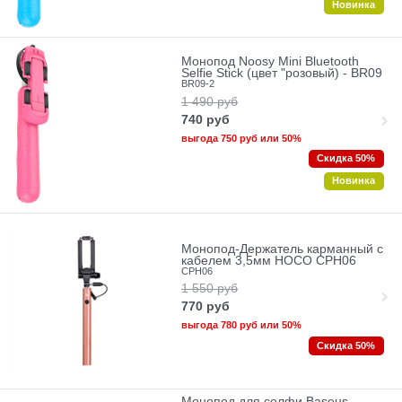
Новинка
Монопод Noosy Mini Bluetooth
Selfie Stick (цвет "розовый) - BR09
BR09-2
1 490
руб
740
руб
выгода
750 руб
или
50%
Скидка 50%
Новинка
Монопод-Держатель карманный c
кабелем 3,5мм HOCO CPH06
CPH06
1 550
руб
770
руб
выгода
780 руб
или
50%
Скидка 50%
Монопод для селфи Baseus