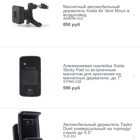
Магнитный автомобильный
держатель Xvida Air Vent Moun в
воздуховод
AVMOM-01A
850
руб
Алюминиевая наклейка Xvida
Sticky Pad со встроенным
магнитом для крепления на
магнитные держатели, до 7"
STPAD-01B
590
руб
Автомобильный держатель Taylor
Duet универсальный на торпеду/
стекло до 5.5"
TLR-DU