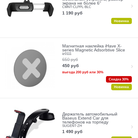
экрана не более 6"
CMNT-CLPPL-BLC
1 190
руб
Новинка
Магнитная наклейка iHave X-
series Magnetic Adsorbtive Slice
iz0111
650
руб
450
руб
выгода
200 руб
или
30%
Скидка 30%
Новинка
Держатель автомобильный
Baseus Extend Car для
телефонов на торпеду
SUGENT-ZH
1 490
руб