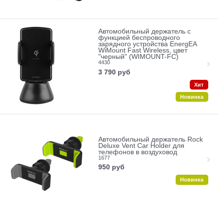
Автомобильный держатель с
функцией беспроводного
зарядного устройства EnergEA
WiMount Fast Wireless, цвет
"черный" (WIMOUNT-FC)
4430
3 790
руб
Хит
Новинка
Автомобильный держатель Rock
Deluxe Vent Car Holder для
телефонов в воздуховод
1677
950
руб
Новинка