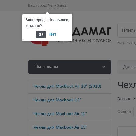
Ваш город:
Челябинск
Ваш город - Челябинск,
угадали?
Да
Нет
Например:
П
Дост
Все товары
Чех
Чехлы для MacBook Air 13" (2018)
Главная
Чехлы для Macbook 12"
Фильтр:
Чехлы для Macbook Air 11"
Чехлы для Macbook Air 13"