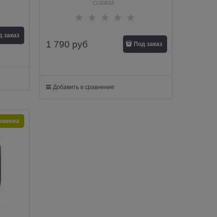
CL60633
д заказ
1 790
руб
Под заказ
Добавить в сравнение
овинка