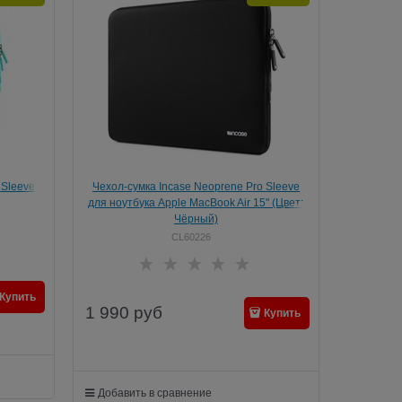
 Sleeve
Чехол-сумка Incase Neoprene Pro Sleeve
" (Цвет:
для ноутбука Apple MacBook Air 15" (Цвет:
Чёрный)
CL60226
Купить
1 990
руб
Купить
Добавить в сравнение