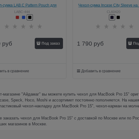
л-сумка LAB.C Pattern Pouch для
Чехол-сумка Incase City Sleeve н
утбука Apple MacBook Pro 15"
для MacBook Pro 15"
LABC-444
CL60420
0
руб
1 790
руб
Под заказ
По
ить в сравнение
Добавить в сравнение
т-магазине "Айдамаг" вы можете купить чехол для MacBook Pro 15" ориги
case, Speck, Hoco, Moshi и ассортимет постоянно пополняется. На наш
ластиковый чехол-накладку для MacBook Pro 15", чехол-карман на молн
 заказать чехол для MacBook Pro 15" с доставкой по Москве или по Ро
ших магазинов в Москве.