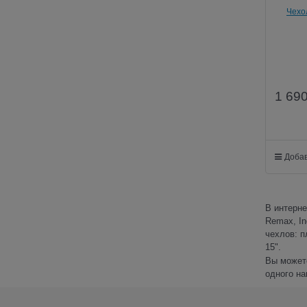
Чехо
но
1 69
Добав
В интерне
Remax, In
чехлов: п
15".
Вы можете
одного на