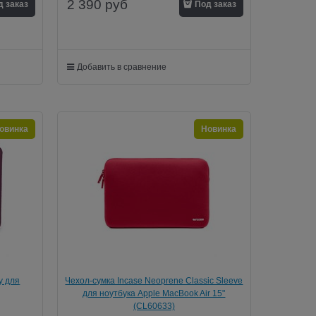
2 390
руб
д заказ
Под заказ
Добавить в сравнение
овинка
Новинка
y для
Чехол-сумка Incase Neoprene Classic Sleeve
/Серый)
для ноутбука Apple MacBook Air 15"
(CL60633)