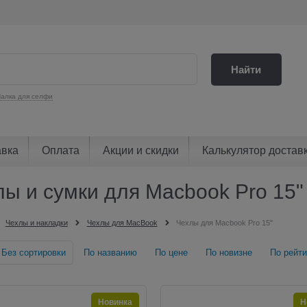
Найти
алка для селфи
авка
Оплата
Акции и скидки
Калькулятор достав
лы и сумки для Macbook Pro 15"
Чехлы и накладки
Чехлы для MacBook
Чехлы для Macbook Pro 15"
Без сортировки
По названию
По цене
По новизне
По рейти
Новинка
Н