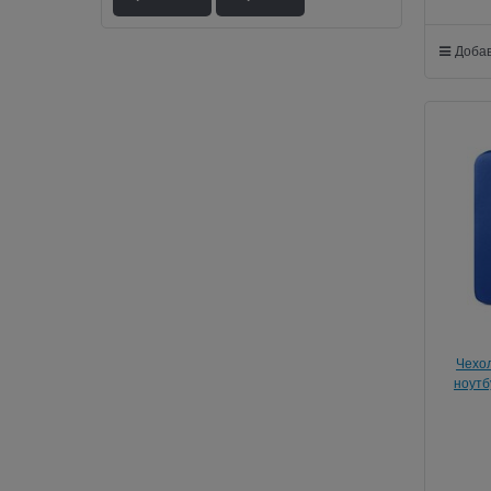
Добав
Чехол
ноутб