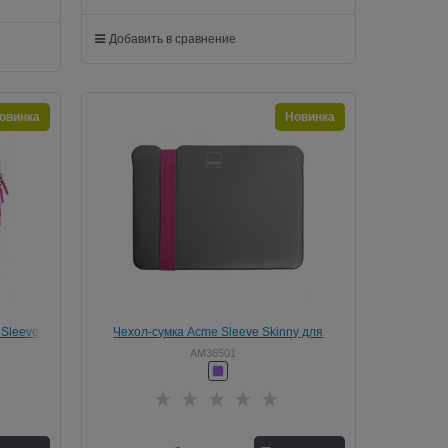
Добавить в сравнение
овинка
Новинка
 Sleeve
Чехол-сумка Acme Sleeve Skinny для
" (Цвет:
MacBook Pro 15" (Цвет: Серый/Розовый)
AM36501