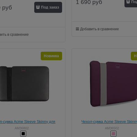
1 690
руб
По
0
руб
Под заказ
Добавить в сравнение
ить в сравнение
Новинка
Н
л-сумка Acme Sleeve Skinny для
Чехол-сумка Acme Sleeve Skinn
cBook Pro 15" (Цвет: Чёрный)
MacBook Pro 15" (Цвет: Розовый
AM36802
AM36502