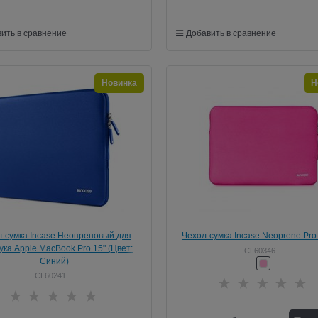
ить в сравнение
Добавить в сравнение
Новинка
Н
-сумка Incase Неопреновый для
Чехол-сумка Incase Neoprene Pro
ука Apple MacBook Pro 15" (Цвет:
для ноутбука Apple MacBook Pro 15
CL60346
Синий)
Пурпурный)
CL60241