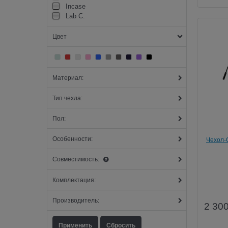
Incase
Lab C.
Цвет
Материал:
Тип чехла:
Пол:
Особенности:
Чехол-С
размер
Совместимость:
Комплектация:
Производитель:
2 30