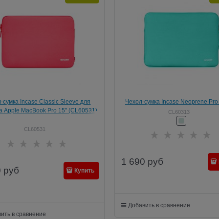
-сумка Incase Classic Sleeve для
Чехол-сумка Incase Neoprene Pro
а Apple MacBook Pro 15" (CL60531)
для ноутбука Apple MacBook Pro 15
CL60313
Бирюзовый)
CL60531
1 690
руб
0
руб
Купить
Добавить в сравнение
ить в сравнение