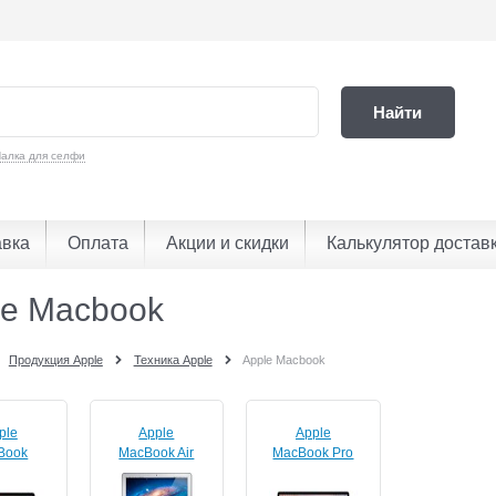
Найти
алка для селфи
авка
Оплата
Акции и скидки
Калькулятор достав
le Macbook
Продукция Apple
Техника Apple
Apple Macbook
ple
Apple
Apple
Book
MacBook Air
MacBook Pro