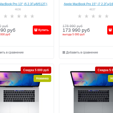
MacBook Pro 13"; i5 2.3Гц/8/512Гб,
Apple MacBook Pro 15"; i7 2.2Гц/1
"Space Grey" (MR9R2)
"Space Grey"; (MR932)
4636
4637
0
руб
178 990
руб
990
руб
173 990
руб
Купить
 000 руб
выгода
5 000 руб
ить в сравнение
Добавить в сравнение
Скидка 5 000 руб
Скидка 5 
Новинка
Н