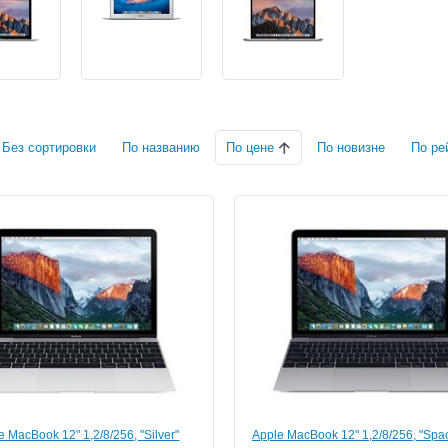
Без сортировки
По названию
По цене
По новизне
По ре
e MacBook 12" 1,2/8/256, "Silver"
Apple MacBook 12" 1,2/8/256, "Spa