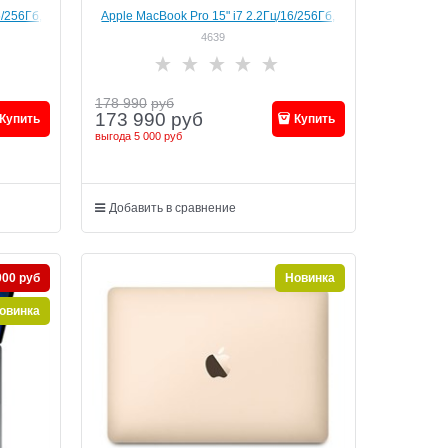
6/256Гб,
Apple MacBook Pro 15" i7 2.2Гц/16/256Гб,
"Silver" (MR962)
4639
178 990
руб
173 990
руб
Купить
Купить
выгода
5 000 руб
Добавить в сравнение
000 руб
Новинка
овинка