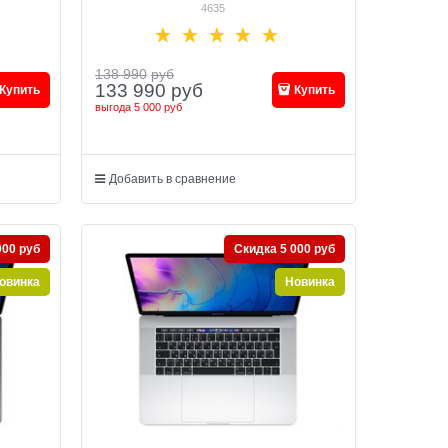
"Silver" (MR9Q2)
4635
138 990
руб
133 990
руб
Купить
Купить
выгода
5 000 руб
Добавить в сравнение
000 руб
Скидка 5 000 руб
овинка
Новинка