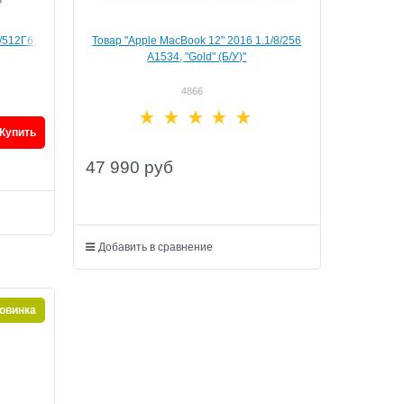
/512Гб,
Товар "Apple MacBook 12" 2016 1.1/8/256
A1534, "Gold" (Б/У)"
4866
Купить
47 990
руб
Добавить в сравнение
овинка