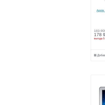
Apple 
183 90
178 
выгода
5
Добав