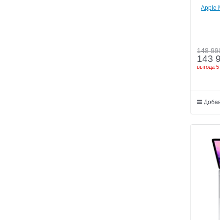
Apple 
148 99
143 
выгода
5
Добав