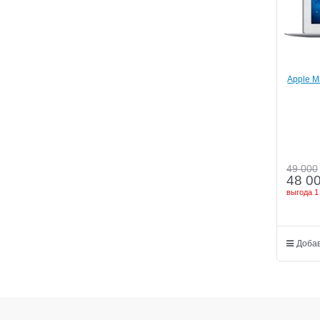
Apple Ma
49 000
48 0
выгода
1
Добав