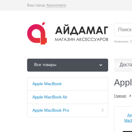
Ваш город:
Красноярск
Например:
П
Дост
Все товары
App
Apple MacBook
Главная
Apple MacBook Air
Apple MacBook Pro
Ap
Mac