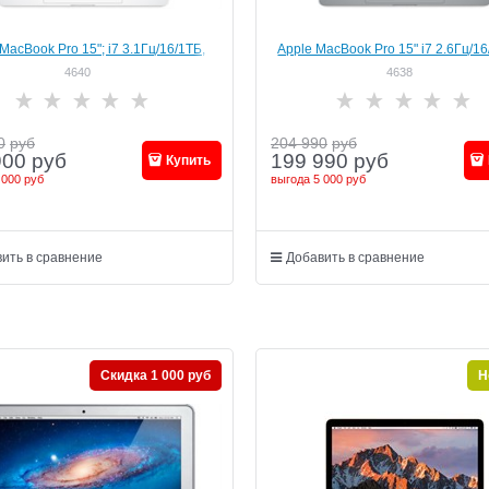
MacBook Pro 15"; i7 3.1Гц/16/1ТБ,
Apple MacBook Pro 15" i7 2.6Гц/16
"Silver" (MPTX2)
"Space Grey" (MR942)
4640
4638
0
руб
204 990
руб
900
руб
199 990
руб
Купить
 000 руб
выгода
5 000 руб
ить в сравнение
Добавить в сравнение
Скидка 1 000 руб
Н