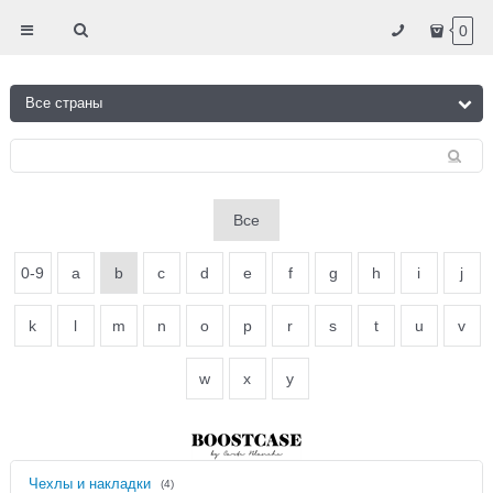
0
Все
0-9
a
b
c
d
e
f
g
h
i
j
k
l
m
n
o
p
r
s
t
u
v
w
x
y
Чехлы и накладки
(4)