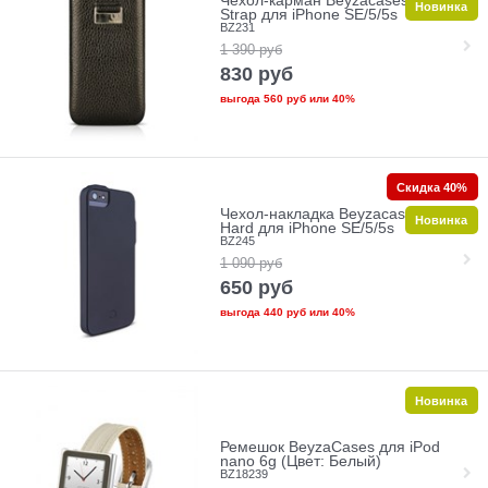
Чехол-карман Beyzacases Retro
Новинка
Strap для iPhone SE/5/5s
BZ231
1 390
руб
830
руб
выгода
560 руб
или
40%
Скидка 40%
Чехол-накладка Beyzacases Snap
Новинка
Hard для iPhone SE/5/5s
BZ245
1 090
руб
650
руб
выгода
440 руб
или
40%
Новинка
Ремешок BeyzaCases для iPod
nano 6g (Цвет: Белый)
BZ18239