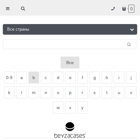
0
Все
0-9
a
b
c
d
e
f
g
h
i
j
k
l
m
n
o
p
r
s
t
u
v
w
x
y