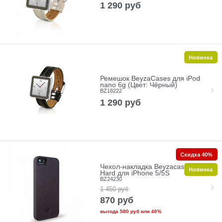
1 290
руб
Новинка
Ремешок BeyzaCases для iPod
nano 6g (Цвет: Чёрный)
BZ18222
1 290
руб
Скидка 40%
Чехол-накладка Beyzacases Maly
Новинка
Hard для iPhone 5/5S
BZ24230
1 450
руб
870
руб
выгода
580 руб
или
40%