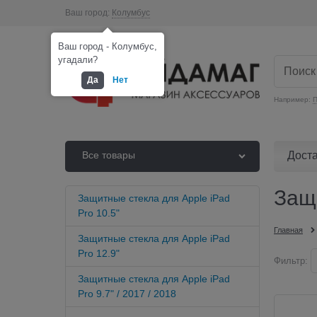
Ваш город:
Колумбус
Ваш город - Колумбус,
угадали?
Да
Нет
Например:
П
Дост
Все товары
Защи
Защитные стекла для Apple iPad
Pro 10.5"
Главная
Защитные стекла для Apple iPad
Pro 12.9"
Фильтр:
Защитные стекла для Apple iPad
Pro 9.7" / 2017 / 2018