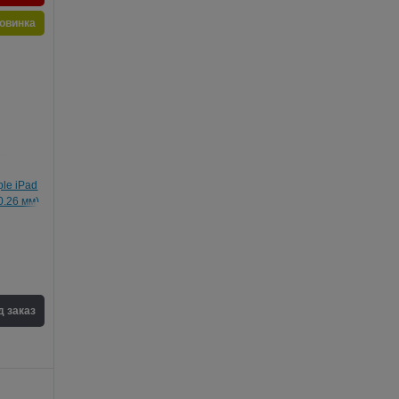
овинка
ple iPad
 0.26 мм)
д заказ