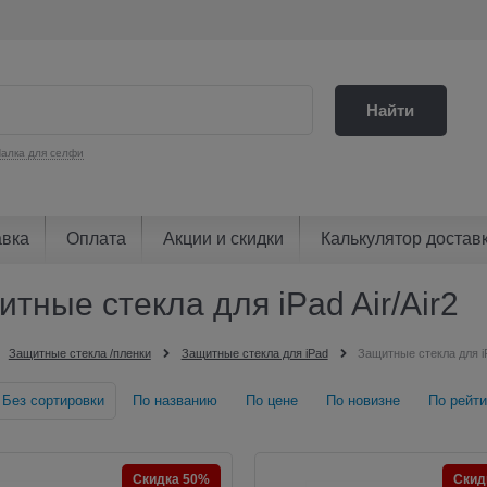
Найти
алка для селфи
авка
Оплата
Акции и скидки
Калькулятор достав
тные стекла для iPad Air/Air2
Защитные стекла /пленки
Защитные стекла для iPad
Защитные стекла для iP
Без сортировки
По названию
По цене
По новизне
По рейти
Скидка 50%
Скид