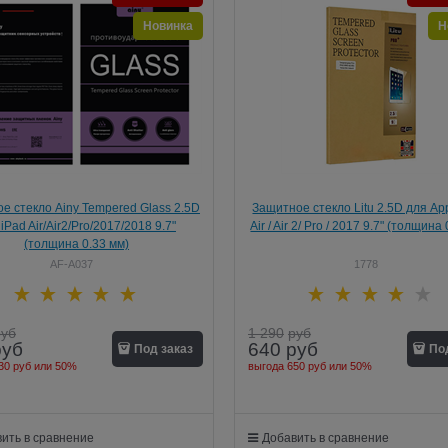
Новинка
Н
е стекло Ainy Tempered Glass 2.5D
Защитное стекло Litu 2.5D для Ap
iPad Air/Air2/Pro/2017/2018 9.7"
Air / Air 2/ Pro / 2017 9.7" (толщина
(толщина 0.33 мм)
AF-A037
1778
руб
1 290
руб
руб
640
руб
Под заказ
По
30 руб
или
50%
выгода
650 руб
или
50%
ить в сравнение
Добавить в сравнение