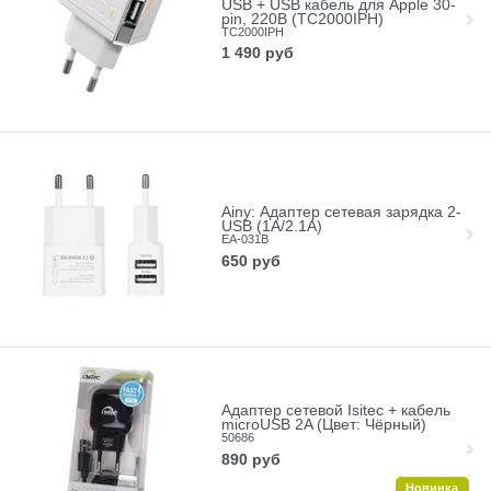
USB + USB кабель для Apple 30-
pin, 220B (TC2000IPH)
TC2000IPH
1 490
руб
Ainy: Адаптер сетевая зарядка 2-
USB (1A/2.1A)
EA-031B
650
руб
Адаптер сетевой Isitec + кабель
microUSB 2A (Цвет: Чёрный)
50686
890
руб
Новинка