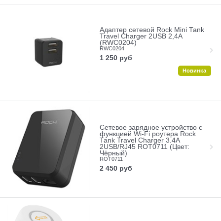
Адаптер сетевой Rock Mini Tank
Travel Charger 2USB 2,4A
(RWC0204)
RWC0204
1 250
руб
Новинка
Сетевое зарядное устройство с
функцией Wi-Fi роутера Rock
Tank Travel Charger 3.4A
2USB/RJ45 ROT0711 (Цвет:
Чёрный)
ROT0711
2 450
руб