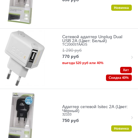
Новинка
Сетевой адаптер Unplug Dual
USB 2А (Цвет: Белый)
TC2000STAAUS
1 290
руб
770
руб
выгода
520 руб
или
40%
Хит
Скидка 40%
Адаптер сетевой Isitec 2А (Цвет:
Чёрный)
32103
750
руб
Новинка