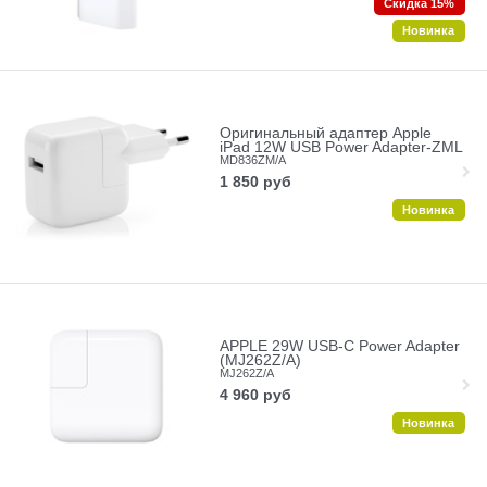
Скидка 15%
Новинка
Оригинальный адаптер Apple
iPad 12W USB Power Adapter-ZML
MD836ZM/A
1 850
руб
Новинка
APPLE 29W USB-C Power Adapter
(MJ262Z/A)
MJ262Z/A
4 960
руб
Новинка