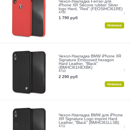
Чехол-Накладка Ferrari для
iPhone XR Silicone rubber Silver
logo Hard, "Red" (FEOSIHCI61RE)
4700
1 790
руб
Новинка
Чехол-Накладка BMW iPhone XR
Signature Embossed hexagon
Hard Leather, "Black"
(BMHCI61HEXBK)
4710
2 290
руб
Новинка
Чехол-Накладка BMW для iPhone
XR Signature Logo imprint Hard
Leather, "Black" (BMHCI61LLSB)
4711