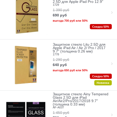
2.5D для Apple iPad Pro 12.9"
1729
1 390
руб
690
руб
выгода
700 руб
или
50%
Скидка 50%
Защитное стекло Litu 2.5D для
Apple iPad Air / Air 2/ Pro / 2017
9.7" (толщина 0.26 мм)
1778
1 290
руб
640
руб
выгода
650 руб
или
50%
Скидка 50%
Новинка
Защитное стекло Ainy Tempered
Glass 2.5D для iPad
Air/Air2/Pro/2017/2018 9.7"
(толщина 0.33 мм)
AF-A037
1 450
руб