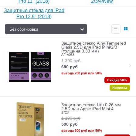
Pro 11" (2018)
2/3/4/New
Защитные стёкла для iPad
Pro 12,9" (2018)
Защитное стекло Ainy Tempered
Glass 2.5D для iPad Mini/2/3
(толщина 0.33 мм)
AF-A038
1 390
руб
690
руб
выгода
700 руб
или
50%
Скидка 50%
Новинка
Защитное стекло Litu 0,26 мм
2.5D для Apple iPad Mini 4
1728
1 190
руб
590
руб
выгода
600 руб
или
50%