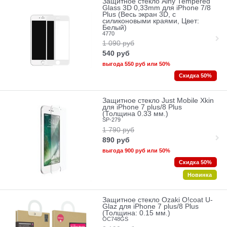
Защитное стекло Ainy Tempered
Glass 3D 0,33mm для iPhone 7/8
Plus (Весь экран 3D, с
силиконовыми краями, Цвет:
Белый)
4770
1 090
руб
540
руб
выгода
550 руб
или
50%
Скидка 50%
Защитное стекло Just Mobile Xkin
для iPhone 7 plus/8 Plus
(Толщина 0.33 мм.)
SP-279
1 790
руб
890
руб
выгода
900 руб
или
50%
Скидка 50%
Новинка
Защитное стекло Ozaki O!coat U-
Glaz для iPhone 7 plus/8 Plus
(Толщина: 0.15 мм.)
OC748GS