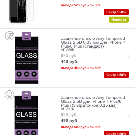
выгода
520 руб
или
50%
Скидка 50%
Новинка
Защитное стекло Ainy Tempered
Glass 2.5D 0.33 мм для iPhone 7
Plus/8 Plus (стандарт)
AF-A565
890
руб
440
руб
выгода
450 руб
или
50%
Скидка 50%
Защитное стекло Ainy Tempered
Glass 2.5D для iPhone 7 Plus/8
Plus (Ультратонкое 0.15 мм)
AF-A616
990
руб
490
руб
выгода
500 руб
или
50%
Скидка 50%