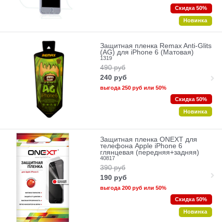
Скидка 50%
Новинка
Защитная пленка Remax Anti-Glits
(AG) для iPhone 6 (Матовая)
1319
490
руб
240
руб
выгода
250 руб
или
50%
Скидка 50%
Новинка
Защитная пленка ONEXT для
телефона Apple iPhone 6
глянцевая (передняя+задняя)
40817
390
руб
190
руб
выгода
200 руб
или
50%
Скидка 50%
Новинка