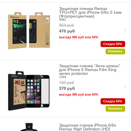
Защитная пленка Remax
TPU+PET для iPhone 6/6s 0.1мм
(Флуоресцентная)
4491
950
руб
470
руб
выгода
480 руб
или
50%
Скидка 50%
Новинка
Защитная пленка "Анти-шпион"
для iPhone 6 Remax Film King
series protector
1344
750
руб
370
руб
выгода
380 руб
или
50%
Скидка 50%
Новинка
Защитная пленка iPhone 6/6s
Remax High Definition (HD)