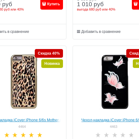
0
руб
1 010
руб
Купить
80 руб
или
40%
выгода
680 руб
или
40%
ить в сравнение
Добавить в сравнение
Скидка 40%
Скид
Новинка
Н
кладка iCover iPhone 6/6s Mother of
Чехол-накладка iCover iPhone 6
01, дизайн "леопард" (IP6/4.7-MP-
Happy Butterfly, дизайн бабочки
4464
4463
GD/LP01)
"черный" (IP6/4.7-HP/BK-PB/