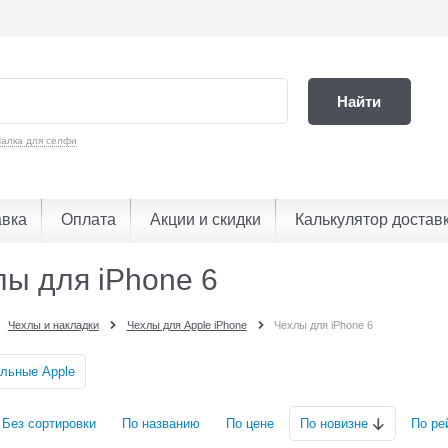
Найти
алка для селфи
авка
Оплата
Акции и скидки
Калькулятор достав
лы для iPhone 6
Чехлы и накладки
Чехлы для Apple iPhone
Чехлы для iPhone 6
льные Apple
Без сортировки
По названию
По цене
По новизне
По ре