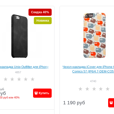
Скидка 40%
Новинка
накладка Uniq Outfitter для iPhone
Чехол-накладка iCover для iPhone 
стикер для магнита (Цвет: Черный)
Comics 57 (IP6/4.7-DEM-CO5
4857
4740
руб
руб
Купить
00 руб
или
40%
1 190
руб