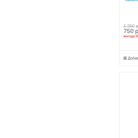
6
1 250
750
выгода
5
Добав