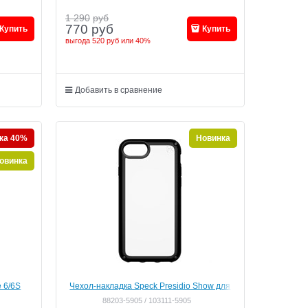
1 290
руб
770
руб
Купить
Купить
выгода
520 руб
или
40%
Добавить в сравнение
ка 40%
Новинка
овинка
 6/6S
Чехол-накладка Speck Presidio Show для
ерый)
iPhone 6/6s/7/8, цвет прозрачный/черный"
88203-5905 / 103111-5905