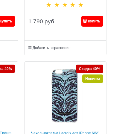
(88203-5905)
1 790
руб
Купить
Купить
Добавить в сравнение
ка 40%
Скидка 40%
Новинка
 Endura
Чехол-накладка Lacroix для iPhone 6/6S