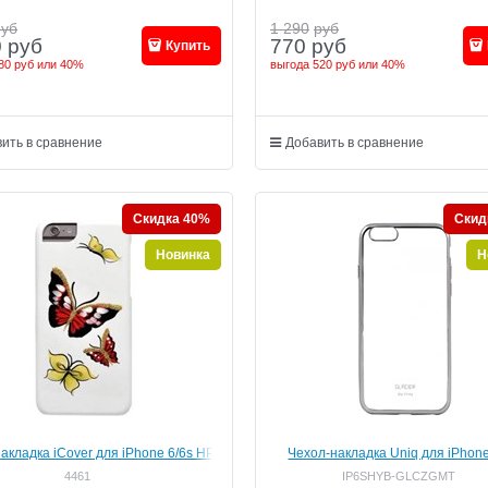
руб
1 290
руб
0
руб
770
руб
Купить
80 руб
или
40%
выгода
520 руб
или
40%
ить в сравнение
Добавить в сравнение
Скидка 40%
Скид
Новинка
Н
акладка iCover для iPhone 6/6s HP
Чехол-накладка Uniq для iPhone
y Ruby, дизайн бабочки, цвет "белый
Glacier Glitz Gunmetal (Цвет: С
4461
IP6SHYB-GLCZGMT