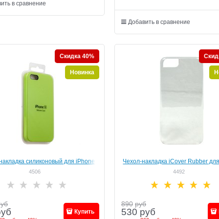
ить в сравнение
Добавить в сравнение
Скидка 40%
Скид
Новинка
Н
накладка силиконовый для iPhone
Чехол-накладка iCover Rubber дл
/SE цвет «Зеленый» (MKX32FE)
6/6s, цвет "прозрачный" (IP6/4.7
4506
4492
руб
890
руб
руб
530
руб
Купить