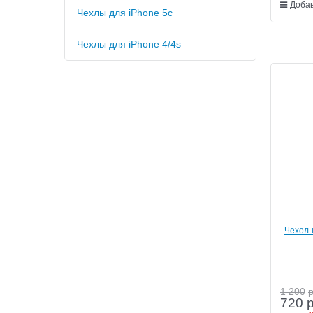
Добав
Чехлы для iPhone 5c
Чехлы для iPhone 4/4s
Чехол-
5/5s
1 200
720