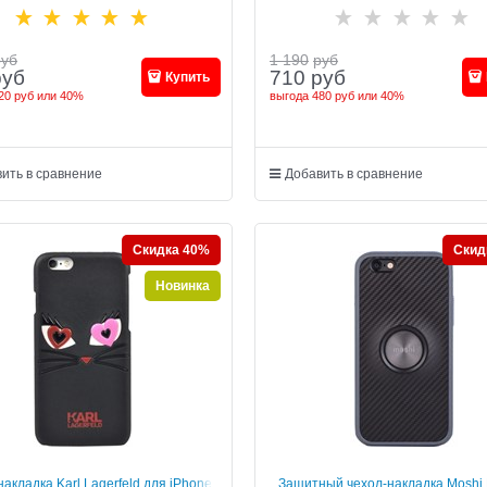
(IP6/4.7-HP/W-RB)
руб
1 190
руб
руб
710
руб
Купить
20 руб
или
40%
выгода
480 руб
или
40%
ить в сравнение
Добавить в сравнение
Скидка 40%
Скид
Новинка
акладка Karl Lagerfeld для iPhone
Защитный чехол-накладка Moshi