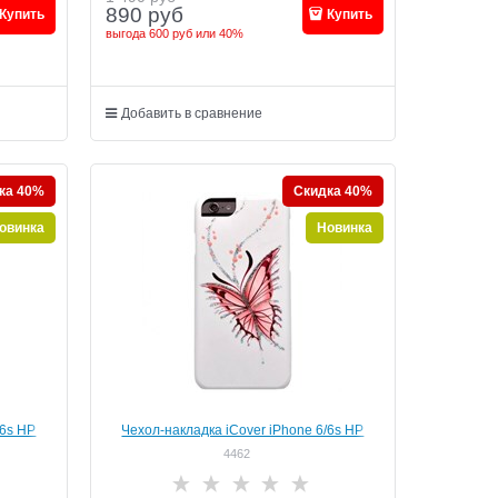
890
руб
Купить
Купить
выгода
600 руб
или
40%
Добавить в сравнение
ка 40%
Скидка 40%
овинка
Новинка
/6s HP
Чехол-накладка iCover iPhone 6/6s HP
, цвет
Happy Butterfly, дизайн бабочки, цвет
4462
P)
"белый" (IP6/4.7-HP/W-HB)