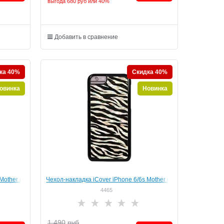
выгода
680 руб
или
40%
Добавить в сравнение
ка 40%
Скидка 40%
овинка
Новинка
Mother of
Чехол-накладка iCover iPhone 6/6s Mother of
MP-GD/GF)
Pearl 04, дизайн "зебра" (IP6/4.7-MP-
4465
BK/ZB03)
1 490
руб