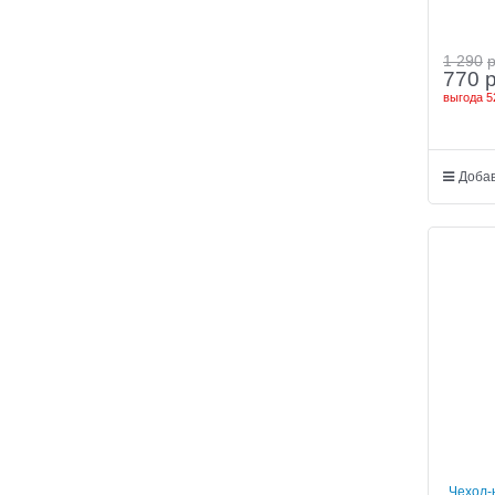
1 290
770
выгода
5
Добав
Чехол-н