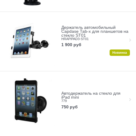
Держатель автомобильный
Capdase Tab-x для планшетов на
стекло ST01
HRAPIPAD3-ST01
1 900
руб
Новинка
Автодержатель на стекло для
iPad mini
779
750
руб