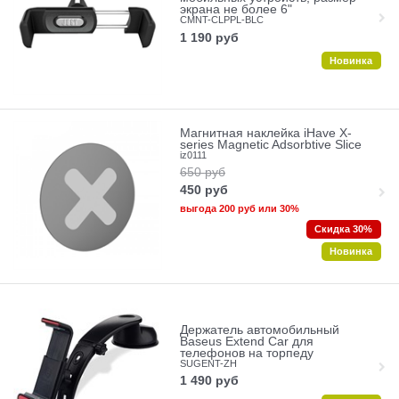
экрана не более 6"
CMNT-CLPPL-BLC
1 190
руб
Новинка
Магнитная наклейка iHave X-
series Magnetic Adsorbtive Slice
iz0111
650
руб
450
руб
выгода
200 руб
или
30%
Скидка 30%
Новинка
Держатель автомобильный
Baseus Extend Car для
телефонов на торпеду
SUGENT-ZH
1 490
руб