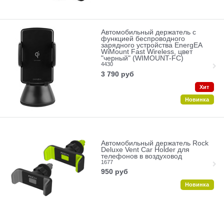
Автомобильный держатель с
функцией беспроводного
зарядного устройства EnergEA
WiMount Fast Wireless, цвет
"черный" (WIMOUNT-FC)
4430
3 790
руб
Хит
Новинка
Автомобильный держатель Rock
Deluxe Vent Car Holder для
телефонов в воздуховод
1677
950
руб
Новинка