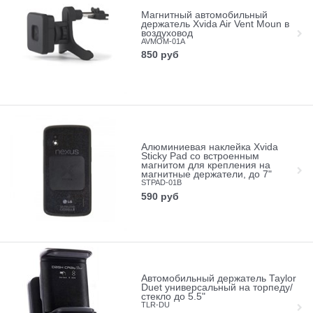
Магнитный автомобильный
держатель Xvida Air Vent Moun в
воздуховод
AVMOM-01A
850
руб
Алюминиевая наклейка Xvida
Sticky Pad со встроенным
магнитом для крепления на
магнитные держатели, до 7"
STPAD-01B
590
руб
Автомобильный держатель Taylor
Duet универсальный на торпеду/
стекло до 5.5"
TLR-DU