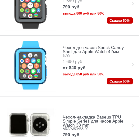
1 590
руб
790
руб
выгода
800 руб
или
50%
Скидка 50%
Чехол для часов Speck Candy
Shell для Apple Watch 42мм
1695
1 690
руб
от
840
руб
выгода
850 руб
или
50%
Скидка 50%
Чехол-накладка Baseus TPU
Simple Series для часов Apple
Watch 38 mm
ARAPWCH38-02
790
руб