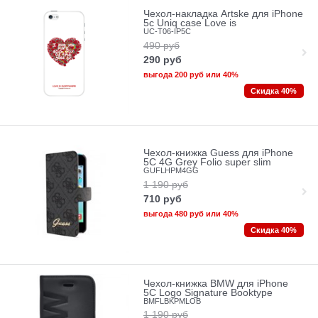
Чехол-накладка Artske для iPhone
5с Uniq case Love is
UC-T06-IP5C
490
руб
290
руб
выгода
200 руб
или
40%
Скидка 40%
Чехол-книжка Guess для iPhone
5C 4G Grey Folio super slim
GUFLHPM4GG
1 190
руб
710
руб
выгода
480 руб
или
40%
Скидка 40%
Чехол-книжка BMW для iPhone
5C Logo Signature Booktype
BMFLBKPMLOB
1 190
руб