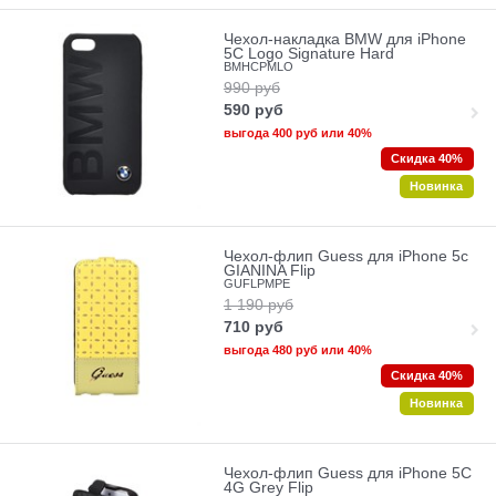
Чехол-накладка BMW для iPhone
5C Logo Signature Hard
BMHCPMLO
990
руб
590
руб
выгода
400 руб
или
40%
Скидка 40%
Новинка
Чехол-флип Guess для iPhone 5c
GIANINA Flip
GUFLPMPE
1 190
руб
710
руб
выгода
480 руб
или
40%
Скидка 40%
Новинка
Чехол-флип Guess для iPhone 5C
4G Grey Flip