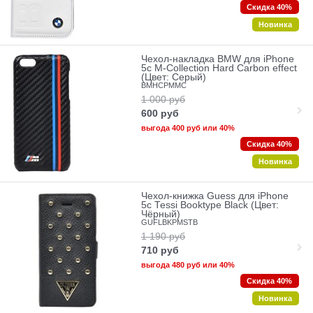
Скидка 40%
Новинка
Чехол-накладка BMW для iPhone
5c M-Collection Hard Carbon effect
(Цвет: Серый)
BMHCPMMC
1 000
руб
600
руб
выгода
400 руб
или
40%
Скидка 40%
Новинка
Чехол-книжка Guess для iPhone
5c Tessi Booktype Black (Цвет:
Чёрный)
GUFLBKPMSTB
1 190
руб
710
руб
выгода
480 руб
или
40%
Скидка 40%
Новинка