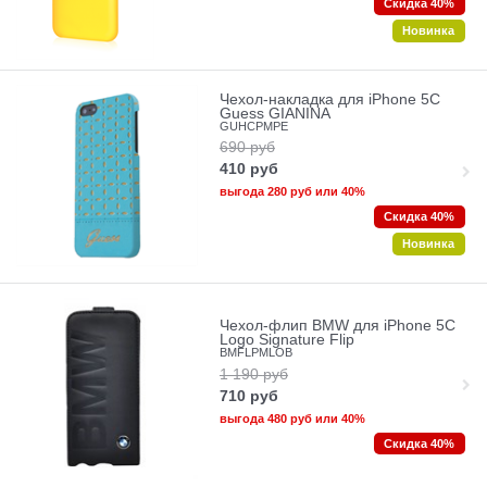
Скидка 40%
Новинка
Чехол-накладка для iPhone 5C
Guess GIANINA
GUHCPMPE
690
руб
410
руб
выгода
280 руб
или
40%
Скидка 40%
Новинка
Чехол-флип BMW для iPhone 5C
Logo Signature Flip
BMFLPMLOB
1 190
руб
710
руб
выгода
480 руб
или
40%
Скидка 40%