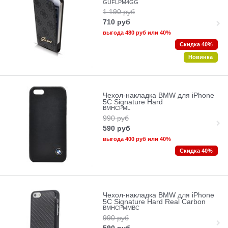
GUFLPM4GG
1 190
руб
710
руб
выгода
480 руб
или
40%
Скидка 40%
Новинка
Чехол-накладка BMW для iPhone
5C Signature Hard
BMHCPML
990
руб
590
руб
выгода
400 руб
или
40%
Скидка 40%
Чехол-накладка BMW для iPhone
5C Signature Hard Real Carbon
BMHCPMMBC
990
руб