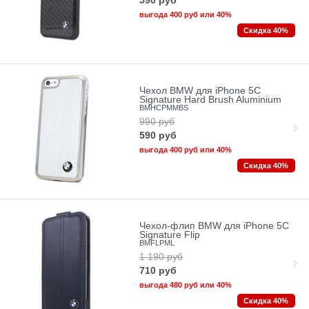
590
руб
выгода
400 руб
или
40%
Скидка 40%
Чехол BMW для iPhone 5C
Signature Hard Brush Aluminium
BMHCPMMBS
990
руб
590
руб
выгода
400 руб
или
40%
Скидка 40%
Чехол-флип BMW для iPhone 5C
Signature Flip
BMFLPML
1 190
руб
710
руб
выгода
480 руб
или
40%
Скидка 40%