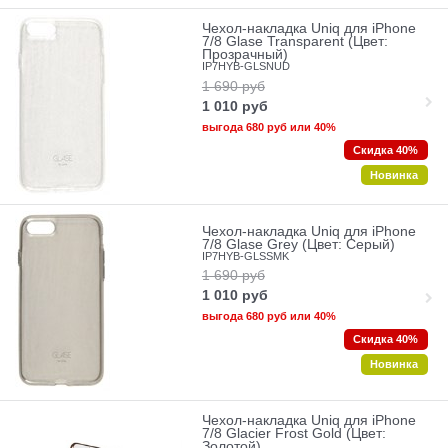
Чехол-накладка Uniq для iPhone
7/8 Glase Transparent (Цвет:
Прозрачный)
IP7HYB-GLSNUD
1 690
руб
1 010
руб
выгода
680 руб
или
40%
Скидка 40%
Новинка
Чехол-накладка Uniq для iPhone
7/8 Glase Grey (Цвет: Серый)
IP7HYB-GLSSMK
1 690
руб
1 010
руб
выгода
680 руб
или
40%
Скидка 40%
Новинка
Чехол-накладка Uniq для iPhone
7/8 Glacier Frost Gold (Цвет:
Золотой)