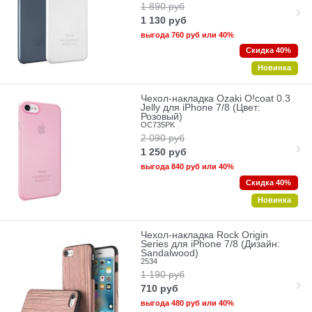
1 890
руб
1 130
руб
выгода
760 руб
или
40%
Скидка 40%
Новинка
Чехол-накладка Ozaki O!coat 0.3
Jelly для iPhone 7/8 (Цвет:
Розовый)
OC735PK
2 090
руб
1 250
руб
выгода
840 руб
или
40%
Скидка 40%
Новинка
Чехол-накладка Rock Origin
Series для iPhone 7/8 (Дизайн:
Sandalwood)
2534
1 190
руб
710
руб
выгода
480 руб
или
40%