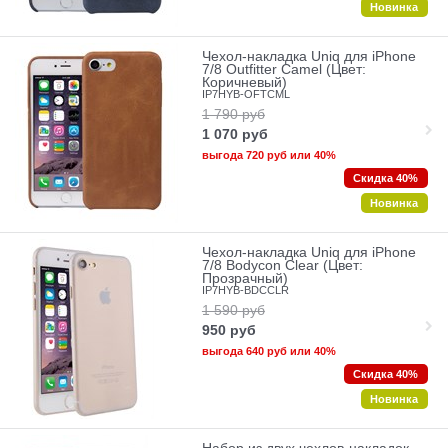
Новинка
Чехол-накладка Uniq для iPhone
7/8 Outfitter Camel (Цвет:
Коричневый)
IP7HYB-OFTCML
1 790
руб
1 070
руб
выгода
720 руб
или
40%
Скидка 40%
Новинка
Чехол-накладка Uniq для iPhone
7/8 Bodycon Clear (Цвет:
Прозрачный)
IP7HYB-BDCCLR
1 590
руб
950
руб
выгода
640 руб
или
40%
Скидка 40%
Новинка