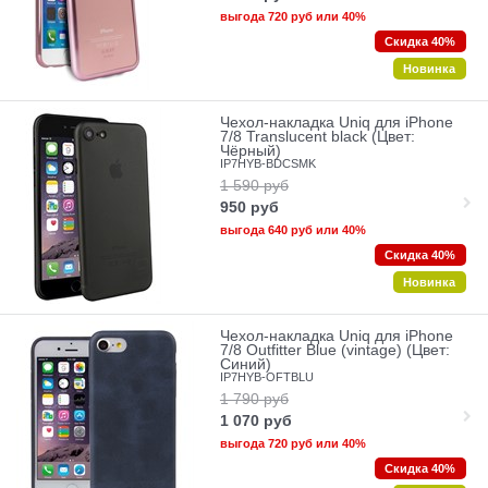
выгода
720 руб
или
40%
Скидка 40%
Новинка
Чехол-накладка Uniq для iPhone
7/8 Translucent black (Цвет:
Чёрный)
IP7HYB-BDCSMK
1 590
руб
950
руб
выгода
640 руб
или
40%
Скидка 40%
Новинка
Чехол-накладка Uniq для iPhone
7/8 Outfitter Blue (vintage) (Цвет:
Синий)
IP7HYB-OFTBLU
1 790
руб
1 070
руб
выгода
720 руб
или
40%
Скидка 40%