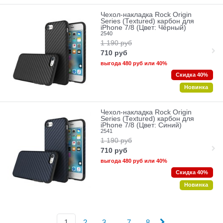
Чехол-накладка Rock Origin
Series (Textured) карбон для
iPhone 7/8 (Цвет: Чёрный)
2540
1 190
руб
710
руб
выгода
480 руб
или
40%
Скидка 40%
Новинка
Чехол-накладка Rock Origin
Series (Textured) карбон для
iPhone 7/8 (Цвет: Синий)
2541
1 190
руб
710
руб
выгода
480 руб
или
40%
Скидка 40%
Новинка
...
1
2
3
7
8