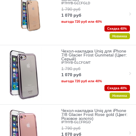
IP7HYB-GLCFGLD
1 790
руб
1 070
руб
выгода
720 руб
или
40%
Скидка 40%
Новинка
Чехол-накладка Uniq для iPhone
7/8 Glacier Frost Gunmetal (Цвет:
Серый)
IP7HYB-GLCFGMT
1 790
руб
1 070
руб
выгода
720 руб
или
40%
Скидка 40%
Новинка
Чехол-накладка Uniq для iPhone
7/8 Glacier Frost Rose gold (Цвет:
Розовое золото)
IP7HYB-GLCFRGD
1 790
руб
1 070
руб