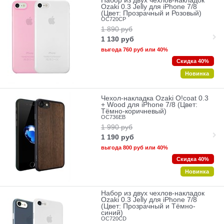
Набор из двух чехлов-накладок
Ozaki 0.3 Jelly для iPhone 7/8
(Цвет: Прозрачный и Розовый)
OC720CP
1 890
руб
1 130
руб
выгода
760 руб
или
40%
Скидка 40%
Новинка
Чехол-накладка Ozaki O!coat 0.3
+ Wood для iPhone 7/8 (Цвет:
Тёмно-коричневый)
OC736EB
1 990
руб
1 190
руб
выгода
800 руб
или
40%
Скидка 40%
Новинка
Набор из двух чехлов-накладок
Ozaki 0.3 Jelly для iPhone 7/8
(Цвет: Прозрачный и Тёмно-
синий)
OC720CD