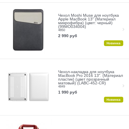
Чехол Moshi Muse для ноутбука
Apple MacBook 13" (Материал
микрофибра) (цвет: черный)
(99MO034004)
4850
2 990
руб
Новинка
Чехол-накладка для ноутбука
MacBook Pro 2016 13". (Материал
пластик) (цвет прозрачный
матовый) (LABC-452-CR)
4849
1 990
руб
Новинка