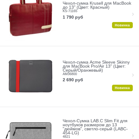
Чехол-сумка Krusell для MacBook
до 13" (Цвет: Красный)
KS-71165
1 790
руб
Новинка
Чехол-сумка Acme Sleeve Skinny
для MacBook Pro/Air 13" (Цвет:
Серый/Оранжевый)
AM36800
2 690
руб
Новинка
Чехол-Сумка LAB.C Slim Fit для
ноутбуков размером до 13
"дюймов", светло-серый (LABC-
454-LG)
4821