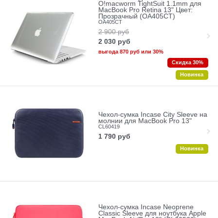
O!macworm TightSuit 1.1mm для
MacBook Pro Retina 13" Цвет:
Прозрачный (OA405CT)
OA405CT
2 900
руб
2 030
руб
выгода
870 руб
или
30%
Скидка 30%
Новинка
Чехол-сумка Incase City Sleeve на
молнии для MacBook Pro 13"
CL60419
1 790
руб
Новинка
Чехол-сумка Incase Neoprene
Classic Sleeve для ноутбука Apple