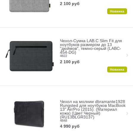
2 100
руб
Новинка
Чехол-Сумка LAB.C Slim Fit для
ноутбуков размером до 13
"дюймов", темно-серый (LABC-
454-DG)
4822
2 100
руб
Новинка
Чехол на молнии dbramante1928
Rungsted для ноутбуков MacBook
13" Air/Pro (2015). (Материал
кожа) (Цвет Черный)
(RU13BLGR3137)
4848
4 990
руб