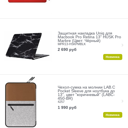
Защитная накладка Uniq для
Macbook Pro Retina 13" HUSK Pro
Marbre (Цвет: Чёрный)
MPR13-HSKPMBLK
2 690
руб
Новинка
Чехол-сумка на молнии LAB.C
Pocket Sleeve для ноутбука до
13", цвет "коричневый" (LABC-
450-BR)
4257
1 990
руб
Новинка