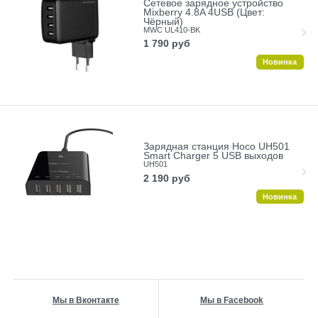
Сетевое зарядное устройство
Mixberry 4.8A 4USB (Цвет:
Чёрный)
MWC UL410-BK
1 790
руб
Новинка
Зарядная станция Hoco UH501
Smart Charger 5 USB выходов
UH501
2 190
руб
Новинка
Мы в Вконтакте
Мы в Facebook