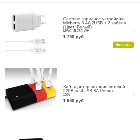
Сетевое зарядное устройство
Mixberry 3.4A 2USB + 2 кабеля
(Цвет: Белый)
MWC UL250-WH
1 790
руб
Новинка
Хаб-адаптер питания сетевой
220В на 4USB 6A Remax
1307
1 550
руб