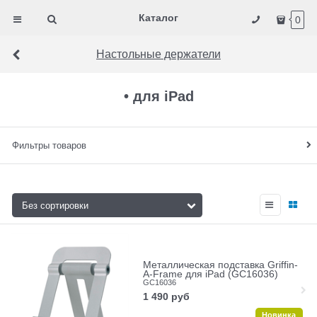
Каталог
0
Настольные держатели
• для iPad
Фильтры товаров
Металлическая подставка Griffin-
A-Frame для iPad (GC16036)
GC16036
1 490
руб
Новинка