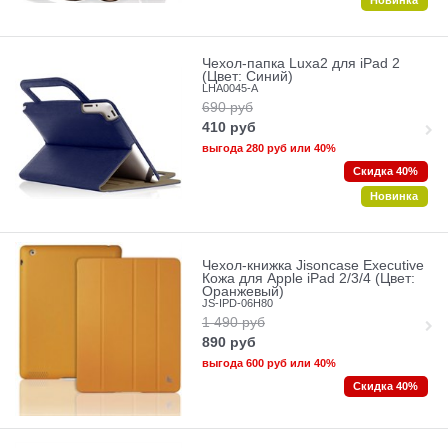
Новинка
Чехол-папка Luxa2 для iPad 2
(Цвет: Синий)
LHA0045-A
690
руб
410
руб
выгода
280 руб
или
40%
Скидка 40%
Новинка
Чехол-книжка Jisoncase Executive
Кожа для Apple iPad 2/3/4 (Цвет:
Оранжевый)
JS-IPD-06H80
1 490
руб
890
руб
выгода
600 руб
или
40%
Скидка 40%