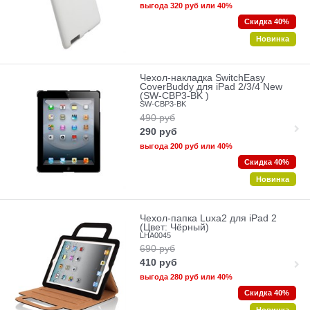
выгода
320 руб
или
40%
Скидка 40%
Новинка
Чехол-накладка SwitchEasy
CoverBuddy для iPad 2/3/4 New
(SW-CBP3-BK )
SW-CBP3-BK
490
руб
290
руб
выгода
200 руб
или
40%
Скидка 40%
Новинка
Чехол-папка Luxa2 для iPad 2
(Цвет: Чёрный)
LHA0045
690
руб
410
руб
выгода
280 руб
или
40%
Скидка 40%