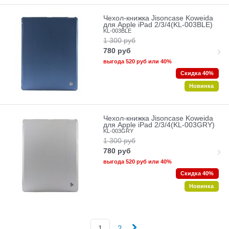
Чехол-книжка Jisoncase Koweida
для Apple iPad 2/3/4(KL-003BLE)
KL-003BLE
1 300
руб
780
руб
выгода
520 руб
или
40%
Скидка 40%
Новинка
Чехол-книжка Jisoncase Koweida
для Apple iPad 2/3/4(KL-003GRY)
KL-003GRY
1 300
руб
780
руб
выгода
520 руб
или
40%
Скидка 40%
Новинка
1
2