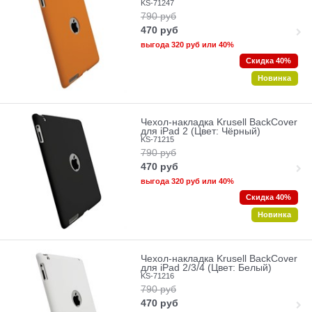
KS-71247
790
руб
470
руб
выгода
320 руб
или
40%
Скидка 40%
Новинка
Чехол-накладка Krusell BackCover
для iPad 2 (Цвет: Чёрный)
KS-71215
790
руб
470
руб
выгода
320 руб
или
40%
Скидка 40%
Новинка
Чехол-накладка Krusell BackCover
для iPad 2/3/4 (Цвет: Белый)
KS-71216
790
руб
470
руб