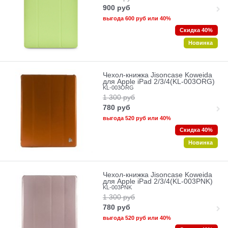
900
руб
выгода
600 руб
или
40%
Скидка 40%
Новинка
Чехол-книжка Jisoncase Koweida
для Apple iPad 2/3/4(KL-003ORG)
KL-003ORG
1 300
руб
780
руб
выгода
520 руб
или
40%
Скидка 40%
Новинка
Чехол-книжка Jisoncase Koweida
для Apple iPad 2/3/4(KL-003PNK)
KL-003PNK
1 300
руб
780
руб
выгода
520 руб
или
40%