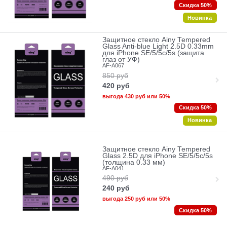
Скидка 50%
Новинка
Защитное стекло Ainy Tempered
Glass Anti-blue Light 2.5D 0.33mm
для iPhone SE/5/5c/5s (защита
глаз от УФ)
AF-A067
850
руб
420
руб
выгода
430 руб
или
50%
Скидка 50%
Новинка
Защитное стекло Ainy Tempered
Glass 2.5D для iPhone SE/5/5c/5s
(толщина 0.33 мм)
AF-A041
490
руб
240
руб
выгода
250 руб
или
50%
Скидка 50%