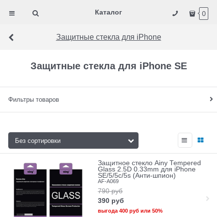
Каталог
0
Защитные стекла для iPhone
Защитные стекла для iPhone SE
Фильтры товаров
Защитное стекло Ainy Tempered
Glass 2.5D 0.33mm для iPhone
SE/5/5c/5s (Анти-шпион)
AF-A069
790
руб
390
руб
выгода
400 руб
или
50%