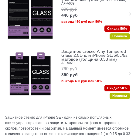
AF-A039
890
руб
440
руб
выгода
450 руб
или
50%
Скидка 50%
Новинка
Защитное стекло Ainy Tempered
Glass 2.5D для iPhone SE/5/5c/5s
матовое (толщина 0.33 мм)
AF-A070
790
руб
390
руб
выгода
400 руб
или
50%
Скидка 50%
Новинка
Защитное стекло для iPhone SE - один из самых популярных
аксессуаров, призванных защитить экран смартфона от царапин,
сколов, потертостей и разбития. На данный момент имеется огромное
количество защитных стекол , отличающихся толщиной (от 0.15 до 0.33