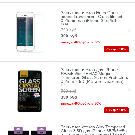
Защитное стекло Hoco Ghost
series Transparent Glass filmset
0.25mm для iPhone SE/5/5S
1414
790
руб
390
руб
выгода
400 руб
или
50%
Скидка 50%
Защитное стекло для iPhone
SE/5/5c/5s REMAX Magic
Tempered Glass Screen Protectors
0.2mm 2.5D (Металл. упаковка)
1351
790
руб
390
руб
выгода
400 руб
или
50%
Скидка 50%
Защитное стекло Ainy Tempered
Glass 2.5D для iPhone SE/5/5c/5s
ультратонкое (толщина 0.15 мм)