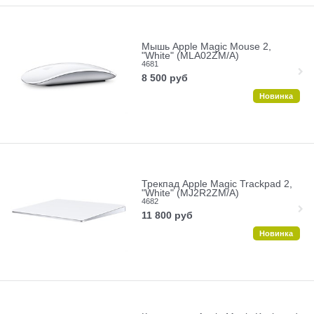
Мышь Apple Magic Mouse 2,
"White" (MLA02ZM/A)
4681
8 500
руб
Новинка
Трекпад Apple Magic Trackpad 2,
"White" (MJ2R2ZM/A)
4682
11 800
руб
Новинка