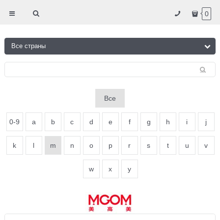
0
Все
0-9
a
b
c
d
e
f
g
h
i
j
k
l
m
n
o
p
r
s
t
u
v
w
x
y