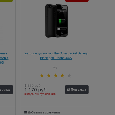
eries
Чехол-аккумулятор The Outer Jacket Battery
0mAh +
Black для iPhone 4/4S
/6S
746
1 950
руб
1 170
руб
д заказ
Под заказ
выгода
780 руб
или
40%
Добавить в сравнение