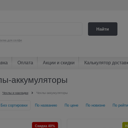
Найти
алка для селфи
авка
Оплата
Акции и скидки
Калькулятор достав
лы-аккумуляторы
Чехлы и накладки
Чехлы-аккумуляторы
Без сортировки
По названию
По цене
По новизне
По рейти
Скидка 40%
Н