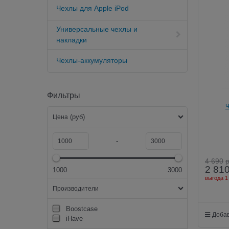
Чехлы для Apple iPod
Универсальные чехлы и
накладки
Чехлы-аккумуляторы
Фильтры
Ч
аккумул
(руб)
Цена
-
4 690
2 81
1000
3000
выгода
1
Производители
Boostcase
Добав
iHave