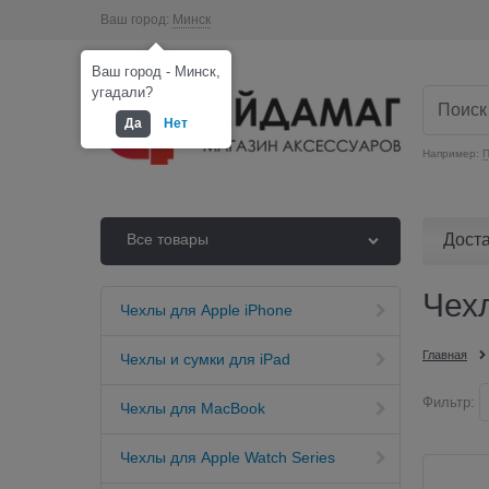
Ваш город:
Минск
Ваш город - Минск,
угадали?
Да
Нет
Например:
П
Дост
Все товары
Чех
Чехлы для Apple iPhone
Главная
Чехлы и сумки для iPad
Фильтр:
Чехлы для MacBook
Чехлы для Apple Watch Series