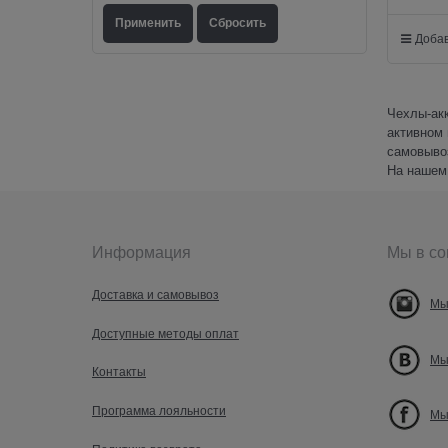
Добав
Чехлы-ак
активном 
самовывоз
На нашем 
Информация
Мы в со
Доставка и самовывоз
Мы
Доступные методы оплат
Мы
Контакты
Программа лояльности
Мы