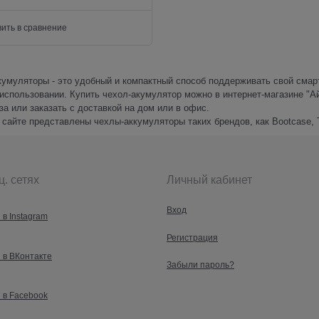
ить в сравнение
кумуляторы - это удобный и компактный способ поддерживать свой сма
использовании. Купить чехол-акумулятор можно в интернет-магазине "Ай
а или заказать с доставкой на дом или в офис.
сайте представлены чехлы-аккумуляторы таких брендов, как Bootcase, T
ц. сетях
Личный кабинет
Вход
 в Instagram
Регистрация
 в ВКонтакте
Забыли пароль?
 в Facebook