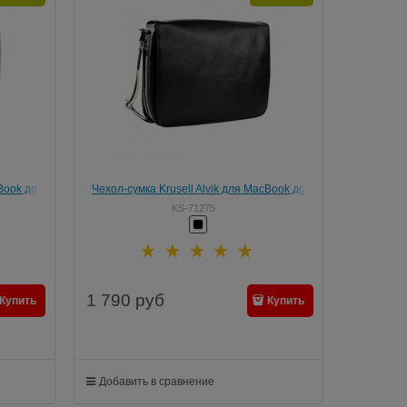
Book до
Чехол-сумка Krusell Alvik для MacBook до
15.6" (Цвет: Чёрный)
KS-71275
1 790
руб
Купить
Купить
Добавить в сравнение