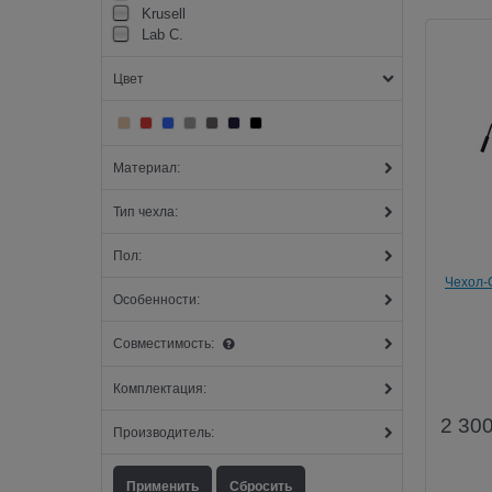
Krusell
Lab C.
Цвет
Материал:
Тип чехла:
Пол:
Чехол-С
Особенности:
размер
Совместимость:
Комплектация:
2 30
Производитель: