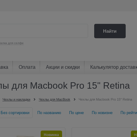
Найти
алка для селфи
авка
Оплата
Акции и скидки
Калькулятор достав
ы для Macbook Pro 15" Retina
Чехлы и накладки
Чехлы для MacBook
Чехлы для Macbook Pro 15" Retina
Без сортировки
По названию
По цене
По новизне
По рейти
Новинка
Н