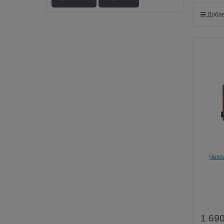
Добав
Чехо
но
1 69