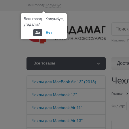
Ваш город:
Колумбус
Ваш город - Колумбус,
угадали?
Да
Нет
Например:
П
Дост
Все товары
Чехл
Чехлы для MacBook Air 13" (2018)
Главная
Чехлы для Macbook 12"
Фильтр:
Чехлы для Macbook Air 11"
Чехлы для Macbook Air 13"