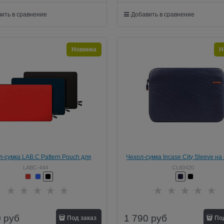
ить в сравнение
Добавить в сравнение
Новинка
Н
л-сумка LAB.C Pattern Pouch для
Чехол-сумка Incase City Sleeve н
утбука Apple MacBook Pro 15"
для MacBook Pro 15"
LABC-444
CL60420
0
руб
1 790
руб
Под заказ
По