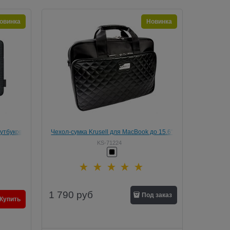
овинка
Новинка
оутбуков
Чехол-сумка Krusell для MacBook до 15.6"
-серый
(Цвет: Чёрный)
KS-71224
1 790
руб
Под заказ
Купить