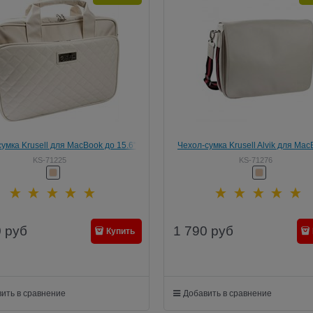
умка Krusell для MacBook до 15.6"
Чехол-сумка Krusell Alvik для Mac
(Цвет: Бежевый)
15.6" (Цвет: Бежевый)
KS-71225
KS-71276
0
руб
1 790
руб
Купить
ить в сравнение
Добавить в сравнение