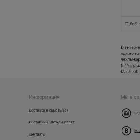
Добав
В интерне
одного из
чехлы-кар
В "Айдама
MacBook P
Информация
Мы в со
Доставка и самовывоз
Мы
Доступные методы оплат
Мы
Контакты