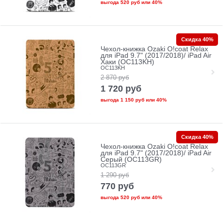
выгода
520 руб
или
40%
Скидка 40%
Чехол-книжка Ozaki O!coat Relax
для iPad 9.7" (2017/2018)/ iPad Air
Хаки (OC113KH)
OC113KH
2 870
руб
1 720
руб
выгода
1 150 руб
или
40%
Скидка 40%
Чехол-книжка Ozaki O!coat Relax
для iPad 9.7" (2017/2018)/ iPad Air
Серый (OC113GR)
OC113GR
1 290
руб
770
руб
выгода
520 руб
или
40%