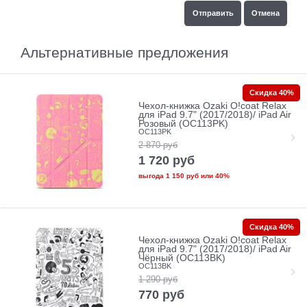
Альтернативные предложения
Скидка 40%
Чехол-книжка Ozaki O!coat Relax
для iPad 9.7" (2017/2018)/ iPad Air
Розовый (OC113PK)
OC113PK
2 870
руб
1 720
руб
выгода
1 150 руб
или
40%
Скидка 40%
Чехол-книжка Ozaki O!coat Relax
для iPad 9.7" (2017/2018)/ iPad Air
Чёрный (OC113BK)
OC113BK
1 290
руб
770
руб