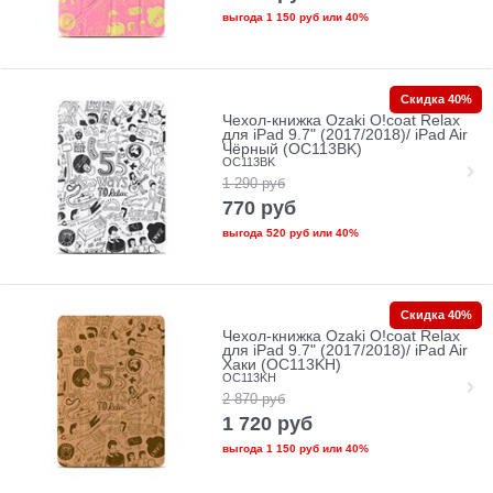
выгода
1 150 руб
или
40%
Скидка 40%
Чехол-книжка Ozaki O!coat Relax
для iPad 9.7" (2017/2018)/ iPad Air
Чёрный (OC113BK)
OC113BK
1 290
руб
770
руб
выгода
520 руб
или
40%
Скидка 40%
Чехол-книжка Ozaki O!coat Relax
для iPad 9.7" (2017/2018)/ iPad Air
Хаки (OC113KH)
OC113KH
2 870
руб
1 720
руб
выгода
1 150 руб
или
40%