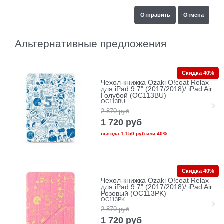
Альтернативные предложения
Скидка 40%
Чехол-книжка Ozaki O!coat Relax
для iPad 9.7" (2017/2018)/ iPad Air
Голубой (OC113BU)
OC113BU
2 870
руб
1 720
руб
выгода
1 150 руб
или
40%
Скидка 40%
Чехол-книжка Ozaki O!coat Relax
для iPad 9.7" (2017/2018)/ iPad Air
Розовый (OC113PK)
OC113PK
2 870
руб
1 720
руб