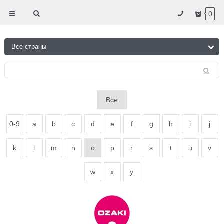
0
Все
0-9
a
b
c
d
e
f
g
h
i
j
k
l
m
n
o
p
r
s
t
u
v
w
x
y