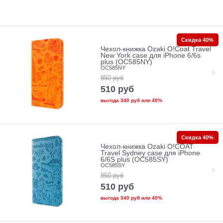
Скидка 40%
Чехол-книжка Ozaki O!Coat Travel
New York case для iPhone 6/6s
plus (OC585NY)
OC585NY
850
руб
510
руб
выгода
340 руб
или
40%
Скидка 40%
Чехол-книжка Ozaki O!COAT
Travel Sydney case для iPhone
6/6S plus (OC585SY)
OC585SY
850
руб
510
руб
выгода
340 руб
или
40%