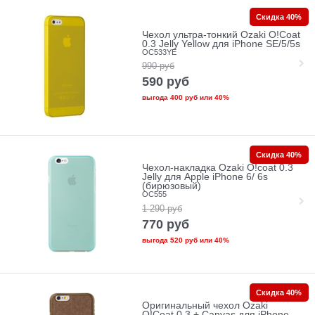
Скидка 40%
Чехол ультра-тонкий Ozaki O!Coat
0.3 Jelly Yellow для iPhone SE/5/5s
OC533YE
990
руб
590
руб
выгода
400 руб
или
40%
Скидка 40%
Чехол-накладка Ozaki O!coat 0.3
Jelly для Apple iPhone 6/ 6s
(бирюзовый)
OC555
1 290
руб
770
руб
выгода
520 руб
или
40%
Скидка 40%
Оригинальный чехол Ozaki
O!Coat 0.3 + Canvas для iPhone