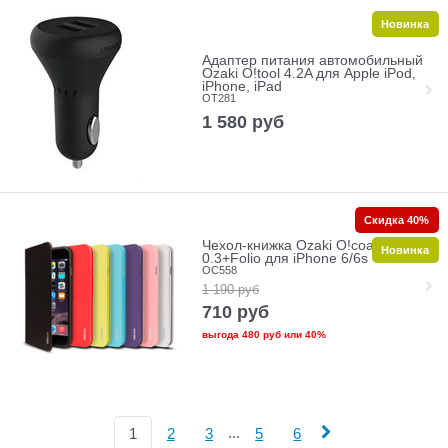
Новинка
Адаптер питания автомобильный
Ozaki O!tool 4.2A для Apple iPod,
iPhone, iPad
OT281
1 580
руб
Скидка 40%
Чехол-книжка Ozaki O!coat
Новинка
0.3+Folio для iPhone 6/6s
OC558
1 190
руб
710
руб
выгода
480 руб
или
40%
...
1
2
3
5
6