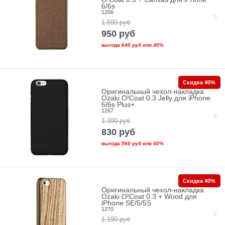
6/6s
1266
1 590
руб
950
руб
выгода
640 руб
или
40%
Скидка 40%
Оригинальный чехол-накладка
Ozaki O!Coat 0.3 Jelly для iPhone
6/6s Plus+
1267
1 390
руб
830
руб
выгода
560 руб
или
40%
Скидка 40%
Оригинальный чехол-накладка
Ozaki O!Coat 0.3 + Wood для
iPhone SE/5/5S
1270
1 190
руб