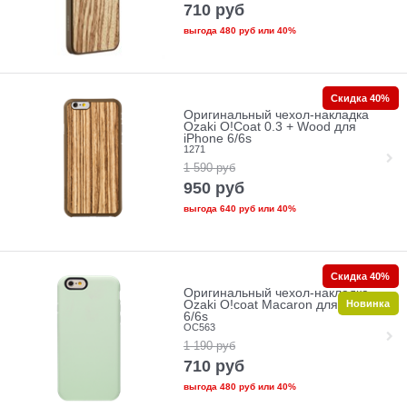
710
руб
выгода
480 руб
или
40%
Скидка 40%
Оригинальный чехол-накладка
Ozaki O!Coat 0.3 + Wood для
iPhone 6/6s
1271
1 590
руб
950
руб
выгода
640 руб
или
40%
Скидка 40%
Оригинальный чехол-накладка
Новинка
Ozaki O!coat Macaron для iPhone
6/6s
OC563
1 190
руб
710
руб
выгода
480 руб
или
40%