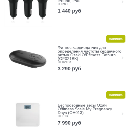
iPhone, iPad
OT280
1 440
руб
Новинка
Фитнес кардиодатчик для
определения частоты сердечного
ритма Ozaki O!Ffitness Fatburn.
(OF021BK)
OF021BK
3 290
руб
Новинка
Беспроводные весы Ozaki
O!fitness Scale My Pregnancy
Days (OH013)
OH013
7 990
руб