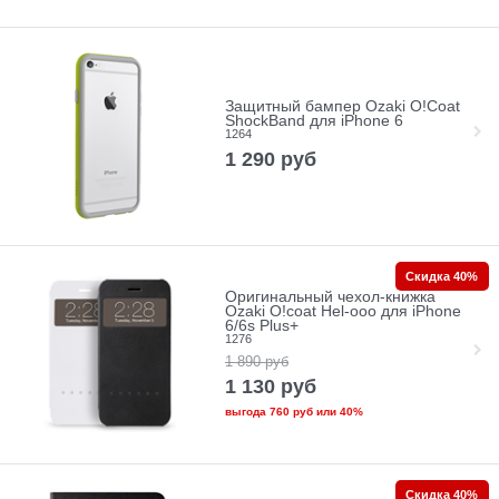
Защитный бампер Ozaki O!Coat
ShockBand для iPhone 6
1264
1 290
руб
Скидка 40%
Оригинальный чехол-книжка
Ozaki O!coat Hel-ooo для iPhone
6/6s Plus+
1276
1 890
руб
1 130
руб
выгода
760 руб
или
40%
Скидка 40%