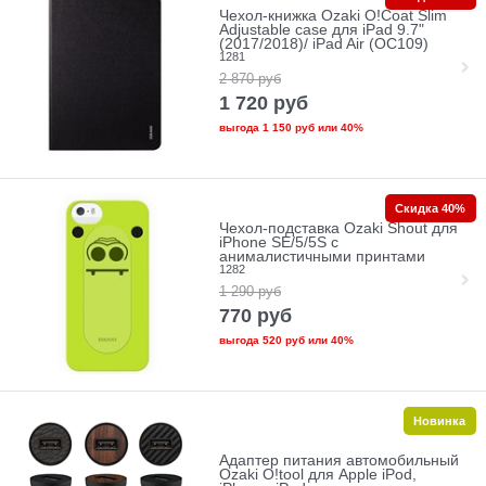
Чехол-книжка Ozaki O!Coat Slim
Adjustable case для iPad 9.7"
(2017/2018)/ iPad Air (OC109)
1281
2 870
руб
1 720
руб
выгода
1 150 руб
или
40%
Скидка 40%
Чехол-подставка Ozaki Shout для
iPhone SE/5/5S с
анималистичными принтами
1282
1 290
руб
770
руб
выгода
520 руб
или
40%
Новинка
Адаптер питания автомобильный
Ozaki O!tool для Apple iPod,