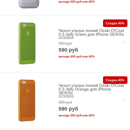
выгода
520 руб
или
40%
Скидка 40%
Чехол ультра-тонкий Ozaki O!Coat
0.3 Jelly Green для iPhone SE/5/5s
OC533GN
990
руб
590
руб
выгода
400 руб
или
40%
Скидка 40%
Чехол ультра-тонкий Ozaki O!Coat
0.3 Jelly Orange для iPhone
SE/5/5s
OC533OG
990
руб
590
руб
выгода
400 руб
или
40%