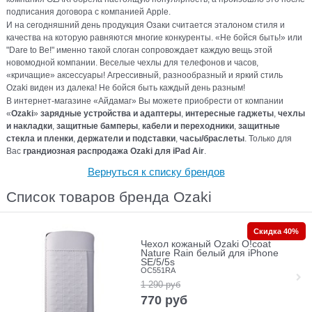
подписания договора с компанией Apple.
И на сегодняшний день продукция Озаки считается эталоном стиля и
качества на которую равняются многие конкуренты. «Не бойся быть!» или
"Dare to Be!" именно такой слоган сопровождает каждую вещь этой
новомодной компании. Веселые чехлы для телефонов и часов,
«кричащие» аксессуары! Агрессивный, разнообразный и яркий стиль
Ozaki виден из далека! Не бойся быть каждый день разным!
В интернет-магазине «Айдамаг» Вы можете приобрести от компании
«
Ozaki
»
зарядные устройства и адаптеры
,
интересные гаджеты
,
чехлы
и накладки
,
защитные бамперы
,
кабели и переходники
,
защитные
стекла и пленки
,
держатели и подставки
,
часы/браслеты
. Только для
Вас
грандиозная распродажа Ozaki для
iPad
Air
.
Вернуться к списку брендов
Список товаров бренда Ozaki
Скидка 40%
Чехол кожаный Ozaki O!coat
Nature Rain белый для iPhone
SE/5/5s
OC551RA
1 290
руб
770
руб