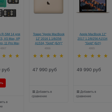
 R-SIM 14 для
Товар "Apple MacBook
Apple MacBook 12"
S, XS Max, XR,
12" 2016 1.1/8/256
2017 1.2/8/256 A1534,
Pro, 11 Pro Max
A1534, "Gold" (Б/У)"
"Gold" (Б/У)
4867
4866
4865
0
руб
47 990
руб
49 990
руб
ть
Добавить в
Добавить в
сравнение
сравнение
ить в
ие