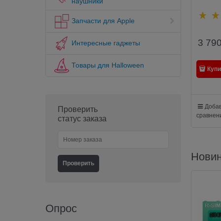
наушники
зарядно
EnergEA
Запчасти для Apple
Wireless
(WI
3 79
Интересные гаджеты
Товары для Halloween
Купи
Добав
Проверить
сравнен
статус заказа
Нови
Опрос