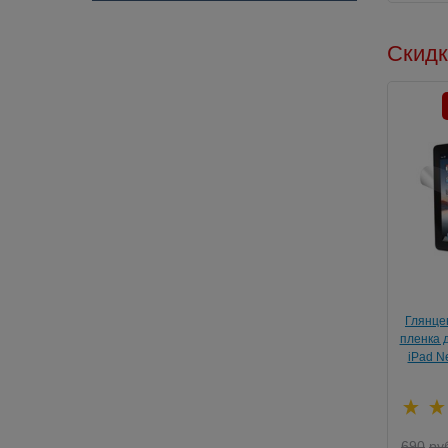
Скидк
Глянце
пленка д
iPad N
690
ру