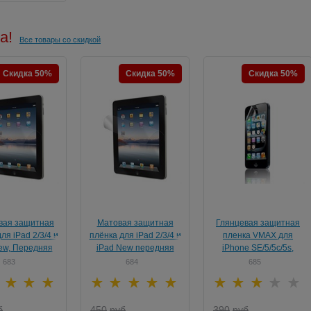
а!
Все товары со скидкой
Скидка 50%
Скидка 50%
Скидка 50%
вая защитная
Матовая защитная
Глянцевая защитная
ля iPad 2/3/4 и
плёнка для iPad 2/3/4 и
пленка VMAX для
ew, Передняя
iPad New передняя
iPhone SE/5/5c/5s,
передняя
683
684
685
б
450
руб
390
руб