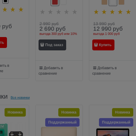
го устройства
цвет "красный"
 WiMount Fast
, цвет "черный"
MOUNT-FC)
2 990
руб
13 990
руб
0
руб
2 690
руб
12 990
руб
выгода
300 руб
или
10%
выгода
1 000 руб
ть
Под заказ
Купить
ить в
Добавить в
Добавить в
ие
сравнение
сравнение
нки
Все новинки
Новинка
Новинка
Новинка
Поддержанный
Поддержанный