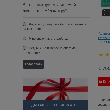
Вы воспользуетесь системой
лояльности Айдамаг.ру?
Да, я хочу получать баллы и покупать
на них товар
Адаптер
iPhone X
Я не знаю как это работает
11, 11 
Нет, мне не интересна система
лояльности
1 79
Купи
Добав
сравнен
ПОДАРОЧНЫЕ СЕРТИФИКАТЫ