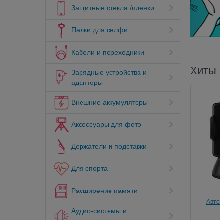
Защитные стекла /пленки
Палки для селфи
Кабели и переходники
Хиты
Зарядные устройства и
адаптеры
Внешние аккумуляторы
Аксессуары для фото
Держатели и подставки
Для спорта
Расширение памяти
Авто
Аудио-системы и
держате
бес