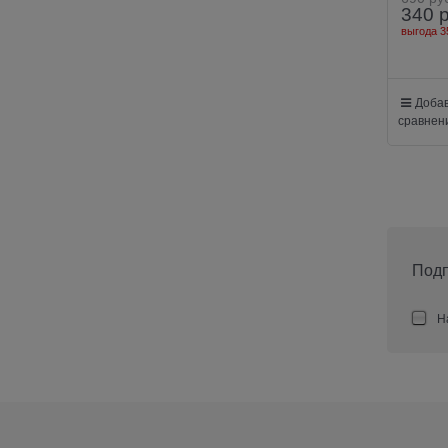
340
выгода
3
Добав
сравнен
Подп
На