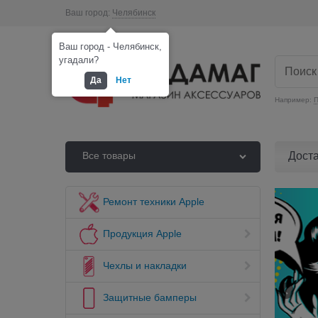
Ваш город:
Челябинск
Ваш город - Челябинск,
угадали?
Да
Нет
Например:
П
Дост
Все товары
Ремонт техники Apple
Продукция Apple
Чехлы и накладки
Защитные бамперы