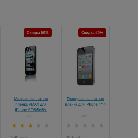
Скидка 50%
Скидка 50%
Матовая защитная
Глянцевая защитная
пленка VMAX для
пленка для iPhone 4/4S
iPhone SE/5/5c/5s,
передняя
686
687
390
руб
250
руб