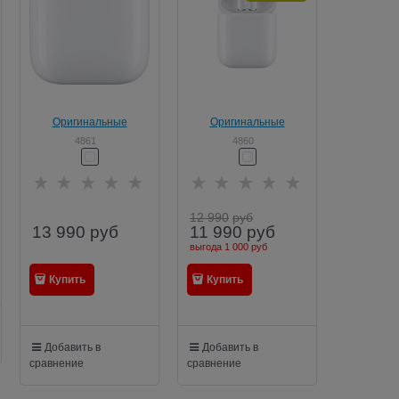
Оригинальные
Оригинальные
Наушники Apple
Наушники Apple
4861
4860
AirPods 2‑го поколения
AirPods 2
(MRXJ2)
12 990
руб
13 990
руб
11 990
руб
выгода
1 000 руб
Купить
Купить
Добавить в
Добавить в
сравнение
сравнение