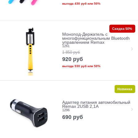
выгода
430 руб
или
50%
Скидка 50%
Монопод-Держатель c
многофункциональным Bluetooth
управлением Remax
1261
1 850
руб
920
руб
выгода
930 руб
или
50%
Новинка
Адаптер питания автомобильный
Remax 2USB 2,1A
1296
690
руб