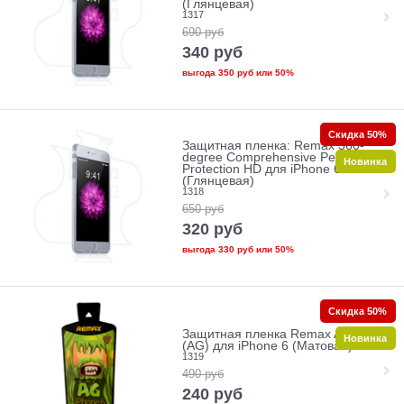
(Глянцевая)
1317
690
руб
340
руб
выгода
350 руб
или
50%
Скидка 50%
Защитная пленка: Remax 360-
degree Comprehensive Perfect
Новинка
Protection HD для iPhone 6
(Глянцевая)
1318
650
руб
320
руб
выгода
330 руб
или
50%
Скидка 50%
Защитная пленка Remax Anti-Glits
Новинка
(AG) для iPhone 6 (Матовая)
1319
490
руб
240
руб