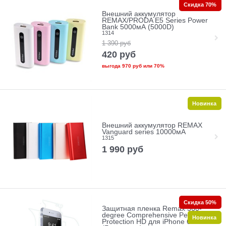
Скидка 70%
Внешний аккумулятор
REMAX/PRODA E5 Series Power
Bank 5000мА (5000D)
1314
1 390
руб
420
руб
выгода
970 руб
или
70%
Новинка
Внешний аккумулятор REMAX
Vanguard series 10000мА
1315
1 990
руб
Скидка 50%
Защитная пленка Remax 360-
degree Comprehensive Perfect
Новинка
Protection HD для iPhone 6 Plus+