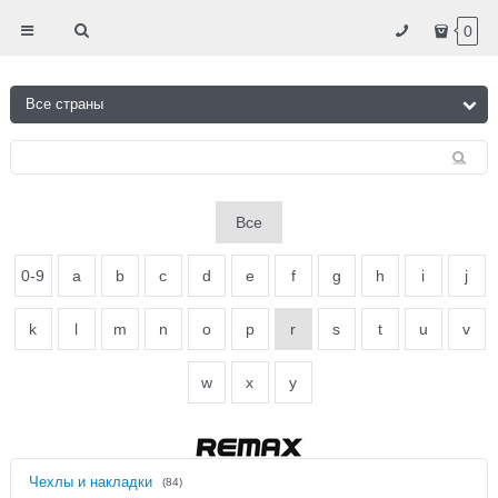
0
Все
0-9
a
b
c
d
e
f
g
h
i
j
k
l
m
n
o
p
r
s
t
u
v
w
x
y
Чехлы и накладки
(84)