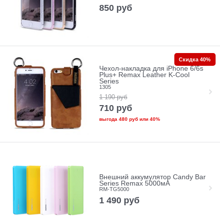
850
руб
Скидка 40%
Чехол-накладка для iPhone 6/6s
Plus+ Remax Leather K-Cool
Series
1305
1 190
руб
710
руб
выгода
480 руб
или
40%
Внешний аккумулятор Candy Bar
Series Remax 5000мА
RM-TG5000
1 490
руб