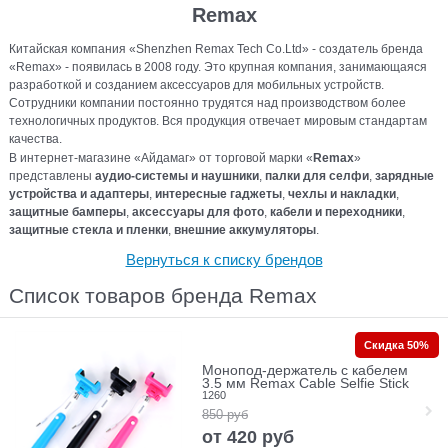
Remax
Китайская компания «Shenzhen Remax Tech Co.Ltd» - создатель бренда
«Remax» - появилась в 2008 году. Это крупная компания, занимающаяся
разработкой и созданием аксессуаров для мобильных устройств.
Сотрудники компании постоянно трудятся над производством более
технологичных продуктов. Вся продукция отвечает мировым стандартам
качества.
В интернет-магазине «Айдамаг» от торговой марки «
Remax
»
представлены
аудио-системы и наушники
,
палки для селфи
,
зарядные
устройства и адаптеры
,
интересные гаджеты
,
чехлы и накладки
,
защитные бамперы
,
аксессуары для фото
,
кабели и переходники
,
защитные стекла и пленки
,
внешние аккумуляторы
.
Вернуться к списку брендов
Список товаров бренда Remax
Скидка 50%
Монопод-держатель c кабелем
3.5 мм Remax Cable Selfie Stick
1260
850
руб
от
420
руб