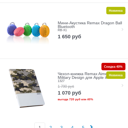
Новинка
Мини-Акустика Remax Dragon Ball
Bluetooth
RB-X1
1 650
руб
Скидка 40%
Чехол-книжка Remax Aimer Series
Новинка
Military Design для Apple iPad Air 2
1327
1 790
руб
1 070
руб
выгода
720 руб
или
40%
1
2
3
4
5