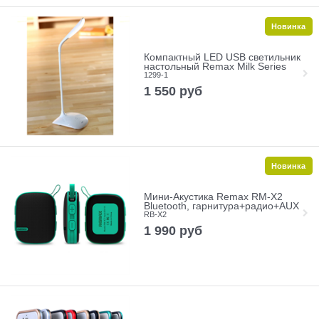
Новинка
Компактный LED USB светильник
настольный Remax Milk Series
1299-1
1 550
руб
Новинка
Мини-Акустика Remax RM-X2
Bluetooth, гарнитура+радио+AUX
RB-X2
1 990
руб