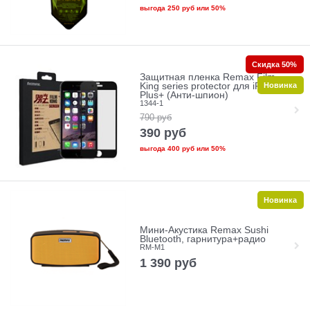
выгода
250 руб
или
50%
Скидка 50%
Защитная пленка Remax Film
Новинка
King series protector для iPhone 6
Plus+ (Анти-шпион)
1344-1
790
руб
390
руб
выгода
400 руб
или
50%
Новинка
Мини-Акустика Remax Sushi
Bluetooth, гарнитура+радио
RM-M1
1 390
руб