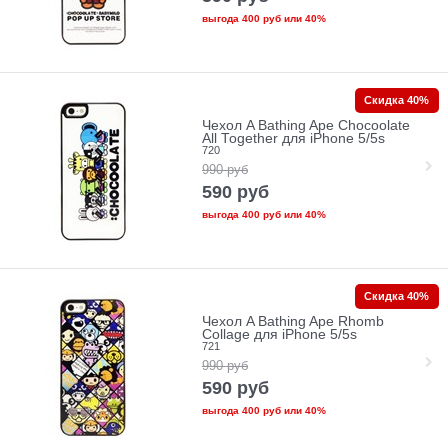
выгода
400 руб
или
40%
Скидка 40%
Чехол A Bathing Ape Chocoolate
All Together для iPhone 5/5s
720
990
руб
590
руб
выгода
400 руб
или
40%
Скидка 40%
Чехол A Bathing Ape Rhomb
Collage для iPhone 5/5s
721
990
руб
590
руб
выгода
400 руб
или
40%