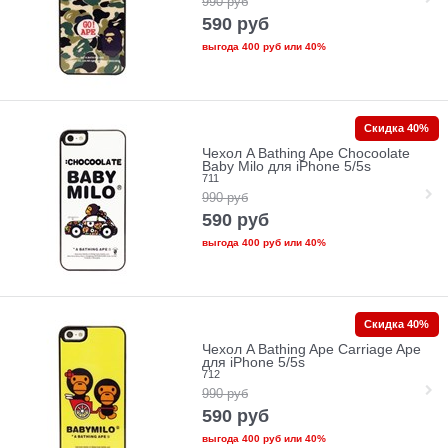
990
руб
590
руб
выгода
400 руб
или
40%
Скидка 40%
Чехол A Bathing Ape Chocoolate
Baby Milo для iPhone 5/5s
711
990
руб
590
руб
выгода
400 руб
или
40%
Скидка 40%
Чехол A Bathing Ape Сarriage Ape
для iPhone 5/5s
712
990
руб
590
руб
выгода
400 руб
или
40%