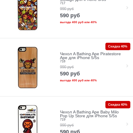
717
990
руб
590
руб
выгода
400 руб
или
40%
Скидка 40%
Чехол A Bathing Ape Piratestore
Ape для iPhone 5/5s
718
990
руб
590
руб
выгода
400 руб
или
40%
Скидка 40%
Чехол A Bathing Ape Baby Milo
Pop Up Store для iPhone 5/5s
719
990
руб
590
руб