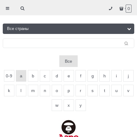
0
Все
0-9
a
b
c
d
e
f
g
h
i
j
k
l
m
n
o
p
r
s
t
u
v
w
x
y