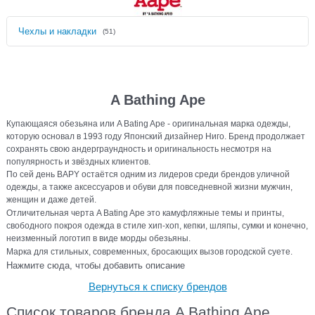
Чехлы и накладки
(51)
A Bathing Ape
Купающаяся обезьяна или A Bating Ape - оригинальная марка одежды,
которую основал в 1993 году Японский дизайнер Ниго. Бренд продолжает
сохранять свою андерграундность и оригинальность несмотря на
популярность и звёздных клиентов.
По сей день BAPY остаётся одним из лидеров среди брендов уличной
одежды, а также аксессуаров и обуви для повседневной жизни мужчин,
женщин и даже детей.
Отличительная черта A Bating Ape это камуфляжные темы и принты,
свободного покроя одежда в стиле хип-хоп, кепки, шляпы, сумки и конечно,
неизменный логотип в виде морды обезьяны.
Марка для стильных, современных, бросающих вызов городской суете.
Нажмите сюда, чтобы добавить описание
Вернуться к списку брендов
Список товаров бренда A Bathing Ape