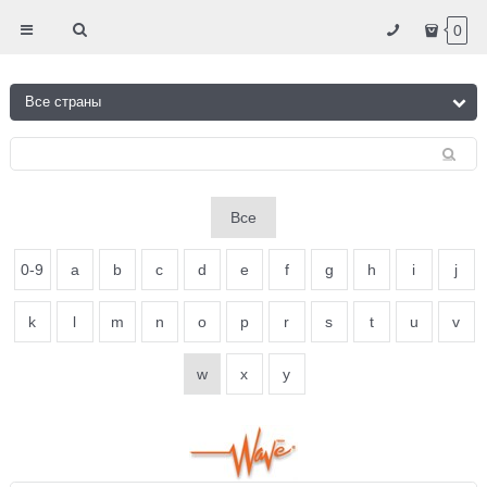
0
Все
0-9
a
b
c
d
e
f
g
h
i
j
k
l
m
n
o
p
r
s
t
u
v
w
x
y